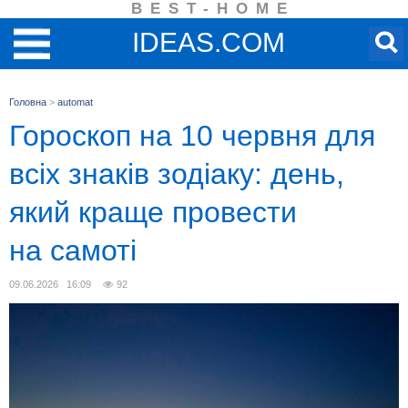
BEST-HOME
IDEAS.COM
Головна
>
automat
Гороскоп на 10 червня для
всіх знаків зодіаку: день,
який краще провести
на самоті
09.06.2026 16:09
92