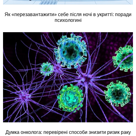
Як «перезавантажити» себе після ночі в укритті: поради
психологині
Думка онколога: перевірені способи знизити ризик раку