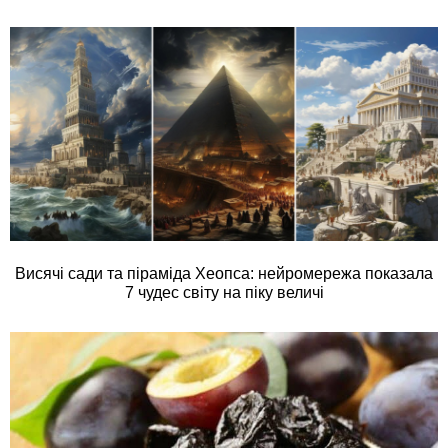
Висячі сади та піраміда Хеопса: нейромережа показала
7 чудес світу на піку величі