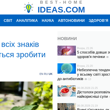
BEST-HOME
IDEAS.COM
СВІТ
АНАЛІТИКА
НАУКА
АВТОНОВИНИ
ЗДОРОВ'Я
НОВИНИ
всіх знаків
Вчора, 21:26
ться зробити
5 способів довше з
здоров’я печінки
Вчора, 21:20
Небезпечна тенденц
у всьому світі зрос
EN
RU
UK
до антибіотиків
13
06.08.2026 21:25
Дієтологи розповіл
найкорисніші супи
06.08.2026 21:19
Вчені з’ясували, як