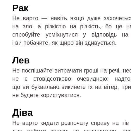
Рак
Не варто — навіть якщо дуже захочетьс
на зло, а різкістю на різкість, бо це н
спробуйте усміхнутися у відповідь на
і ви побачите, як щиро він здивується.
Лев
Не поспішайте витрачати гроші на речі, не
не є стовідсотково очевидною: надто 
що ви буквально викинете їх на вітер, пр
не будете користуватися.
Діва
Не варто кидати розпочату справу на пів