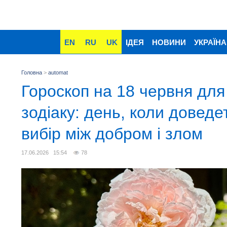
EN
RU
UK
ІДЕЯ
НОВИНИ
УКРАЇНА
Головна
>
automat
Гороскоп на 18 червня для 
зодіаку: день, коли доведе
вибір між добром і злом
17.06.2026 15:54
78