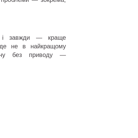
к і завжди — краще
буде не в найкращому
ану без приводу —