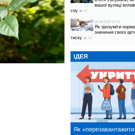
вашої вулиці вплив
сну
27
05.08.2026 21:24
Як зрозуміти норм
значення свого арт
тиску
34
ІДЕЯ
Як «перезавантажити