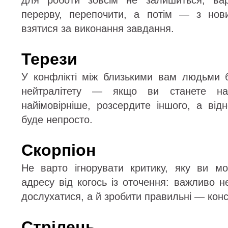
для роботи зовсім не залишиться, вар
перерву, перепочити, а потім — з но
взятися за виконання завдання.
Терези
У конфлікті між близькими вам людьми 
нейтралітету — якщо ви станете на 
найімовірніше, розсердите іншого, а від
буде непросто.
Скорпіон
Не варто ігнорувати критику, яку ви м
адресу від когось із оточення: важливо н
дослухатися, а й зробити правильні — кон
Стрілець