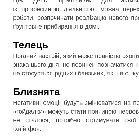
Цей день сприятливий для активни
із професійною діяльністю: можна пере
роботи, розпочинати реалізацію нового п
ґрунтовне прибирання в домі.
Телець
Поганий настрій, який може повністю охопи
знака цього дня, не повинен позначатися 
це стосується рідних і близьких, які не очік
Близнята
Негативні емоції будуть змінюватися на поз
«гойдалки» можуть стати причиною нервов
не сталося, потрібно стримувати свої
їхній фон.