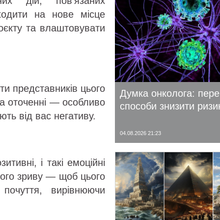
х дій, пов’язаних
ходити на нове місце
роєкту та влаштовувати
ти представників цього
Думка онколога: пере
на оточенні — особливо
способи знизити ризи
ують від вас негативу.
04.08.2026 21:23
итивні, і такі емоційні
ого зриву — щоб цього
 почуття, вирівнюючи