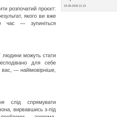
03.08.2026 21:15
ти розпочатий проєкт:
езультат, якого ви вже
е час — зупиніться
ї людини можуть стати
есподівано для себе
о вас, — найімовірніше,
ня слід спрямувати
вона, вирвавшись з-під
і проблеми — зокрема,