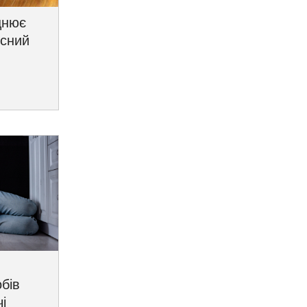
цнює
исний
бів
і