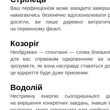
Ваш перфекціонізм може завадити заверши
намагаючись безкінечно вдосконалювати р
досягли, ви лише даремно витратит
на первинному фіналі.
Козоріг
Необдумані — спонтанні — слова близько
для вас справжнім одкровенням: ви н
зрозумієте, як вона насправді ставиться д
це відкриття буде дуже приємним.
Водолій
Нестримну енергію сьогоднішнього д
на вирішення конкретних завдань, інакше 
контролю, може спричинити вам серйозн