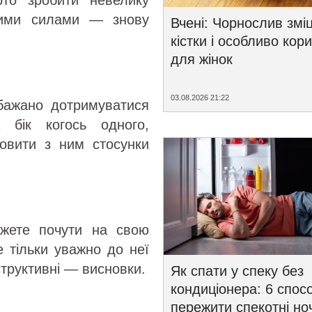
то зробити невелику
вими силами — знову
Вчені: Чорнослив змі
кістки і особливо кор
для жінок
03.08.2026 21:22
бажано дотримуватися
бік когось одного,
новити з ним стосунки
ожете почути на свою
е тільки уважно до неї
структивні — висновки.
Як спати у спеку без
кондиціонера: 6 спосо
пережити спекотні ноч