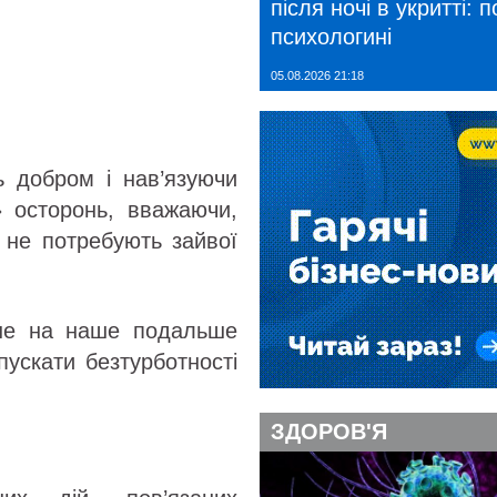
після ночі в укритті: 
психологині
05.08.2026 21:18
 добром і нав’язуючи
 осторонь, вважаючи,
й не потребують зайвої
не на наше подальше
ускати безтурботності
ЗДОРОВ'Я