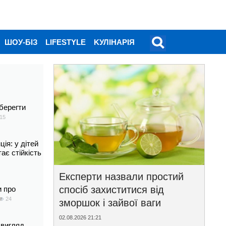
ШОУ-БІЗ
LIFESTYLE
KУЛІНАРІЯ
берегти
15
ія: у дітей
тає стійкість
Експерти назвали простий
спосіб захиститися від
и про
24
зморшок і зайвої ваги
02.08.2026 21:21
 вигляд