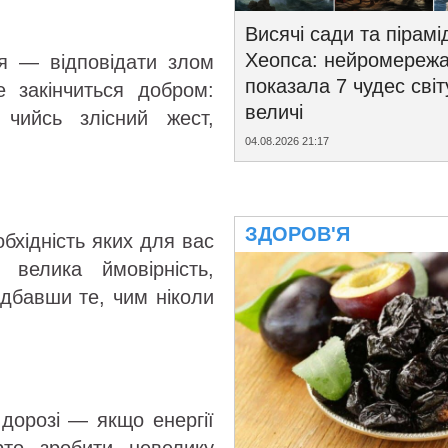
Висячі сади та пірамі
Хеопса: нейромереж
я — відповідати злом
показала 7 чудес світ
е закінчиться добром:
величі
 чийсь злісний жест,
04.08.2026 21:17
ЗДОРОВ'Я
обхідність яких для вас
велика ймовірність,
идбавши те, чим ніколи
 дорозі — якщо енергії