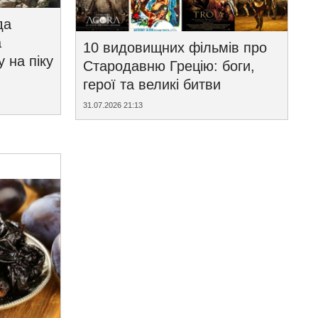
да
а
10 видовищних фільмів про
у на піку
Стародавню Грецію: боги,
герої та великі битви
31.07.2026 21:13