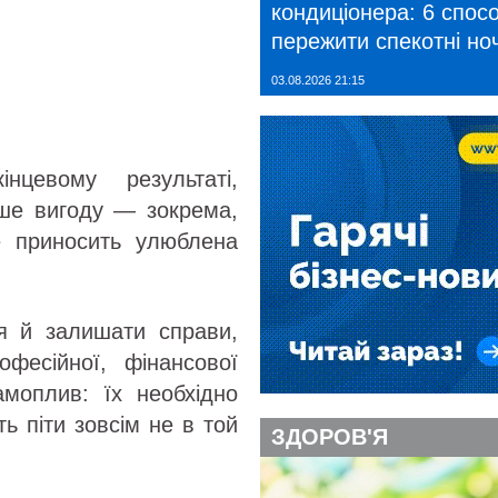
кондиціонера: 6 спосо
пережити спекотні ноч
03.08.2026 21:15
цевому результаті,
ише вигоду — зокрема,
е приносить улюблена
я й залишати справи,
фесійної, фінансової
моплив: їх необхідно
ь піти зовсім не в той
ЗДОРОВ'Я