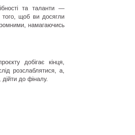
дібності та таланти —
 того, щоб ви досягли
кромними, намагаючись
роєкту добігає кінця,
лід розслаблятися, а,
 дійти до фіналу.