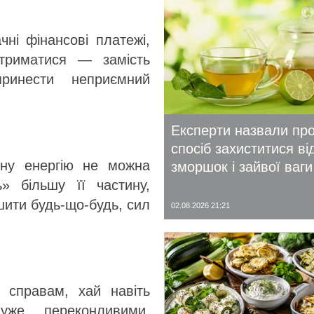
ні фінансові платежі,
триматися — замість
ринести неприємний
Експерти назвали пр
спосіб захиститися ві
ну енергію не можна
зморшок і зайвої ваги
» більшу її частину,
шити будь-що-будь, сил
02.08.2026 21:21
 справам, хай навіть
уже переконливими,