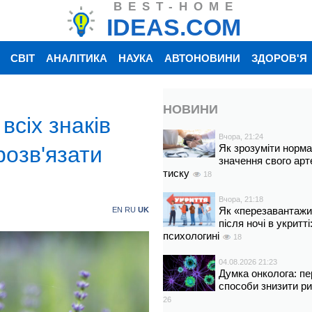
BEST-HOME
IDEAS.COM
СВІТ
АНАЛІТИКА
НАУКА
АВТОНОВИНИ
ЗДОРОВ'Я
НОВИНИ
всіх знаків
Вчора, 21:24
розв'язати
Як зрозуміти норм
значення свого арт
тиску
18
Вчора, 21:18
Як «перезавантажи
EN
RU
UK
після ночі в укритт
психологині
18
04.08.2026 21:23
Думка онколога: пе
способи знизити р
26