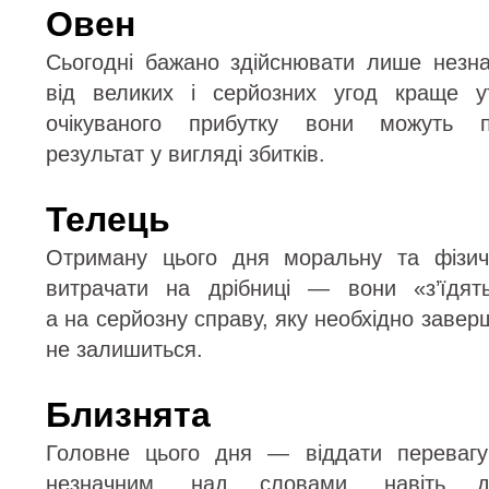
Овен
Сьогодні бажано здійснювати лише незнач
від великих і серйозних угод краще у
очікуваного прибутку вони можуть п
результат у вигляді збитків.
Телець
Отриману цього дня моральну та фізич
витрачати на дрібниці — вони «з’їдять
а на серйозну справу, яку необхідно завер
не залишиться.
Близнята
Головне цього дня — віддати перевагу
незначним, над словами, навіть д