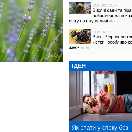
04.08.2026 21:17
Висячі сади та пір
нейромережа показ
світу на піку величі
25
03.08.2026 21:22
Вчені: Чорнослив 
кістки і особливо 
жінок
36
ІДЕЯ
Як спати у спеку без