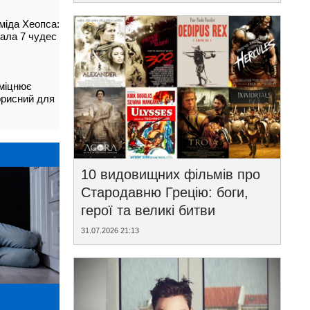
аміда Хеопса:
ала 7 чудес
зміцнює
корисний для
10 видовищних фільмів про
Стародавню Грецію: боги,
герої та великі битви
31.07.2026 21:13