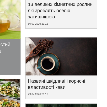
13 великих кімнатних рослин,
які зроблять оселю
затишнішою
30.07.2026 21:12
остий
д
Названі шкідливі і корисні
властивості кави
29.07.2026 21:17