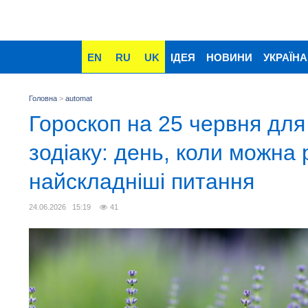
EN
RU
UK
ІДЕЯ
НОВИНИ
УКРАЇНА
Головна
>
automat
Гороскоп на 25 червня для 
зодіаку: день, коли можна 
найскладніші питання
24.06.2026 15:19
41