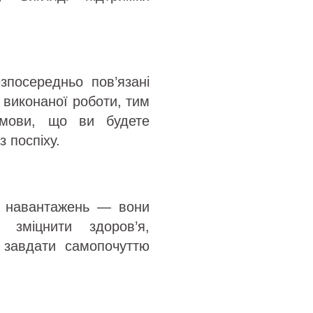
зпосередньо пов’язані
г виконаної роботи, тим
умови, що ви будете
 поспіху.
их навантажень — вони
зміцнити здоров’я,
 завдати самопочуттю