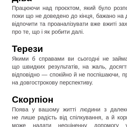
Працюючи над проєктом, який було розп
поки що не доведено до кінця, бажано на 
відпочити та проаналізувати вже вжиті за
про те, що і як робити далі.
Терези
Якими б справами ви сьогодні не займа
що швидких результатів, на жаль, досягт
відповідно — спокійно й не поспішаючи, п
на довгострокову перспективу.
Скорпіон
Поява у вашому житті людини з далеко
не лише радість від спілкування, а й ко
може надати неоціненну допомогу у