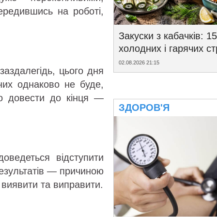
середившись на роботі,
.
Закуски з кабачків: 15
холодних і гарячих с
02.08.2026 21:15
заздалегідь, цього дня
них однаково не буде,
но довести до кінця —
ЗДОРОВ'Я
доведеться відступити
 результатів — причиною
о виявити та виправити.