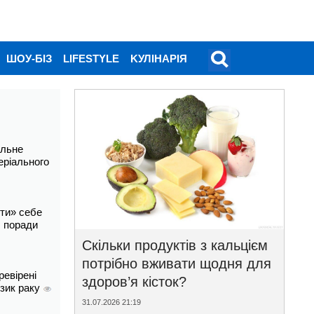
ШОУ-БІЗ
LIFESTYLE
KУЛІНАРІЯ
альне
еріального
ти» себе
і: поради
Скільки продуктів з кальцієм
потрібно вживати щодня для
ревірені
здоров’я кісток?
изик раку
31.07.2026 21:19