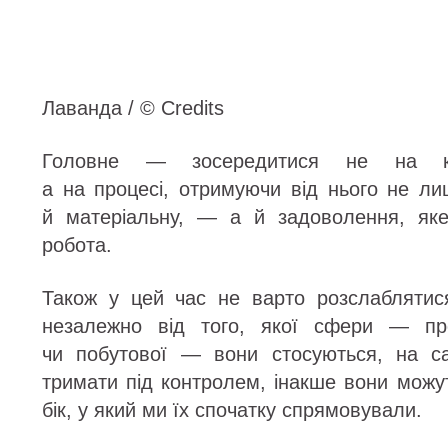
Лаванда / © Credits
Головне — зосередитися не на кін
а на процесі, отримуючи від нього не л
й матеріальну, — а й задоволення, як
робота.
Також у цей час не варто розслаблятис
незалежно від того, якої сфери — про
чи побутової — вони стосуються, на са
тримати під контролем, інакше вони можут
бік, у який ми їх спочатку спрямовували.