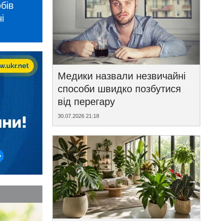
бів
і
Медики назвали незвичайні
способи швидко позбутися
від перегару
30.07.2026 21:18