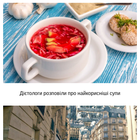
Дієтологи розповіли про найкорисніші супи