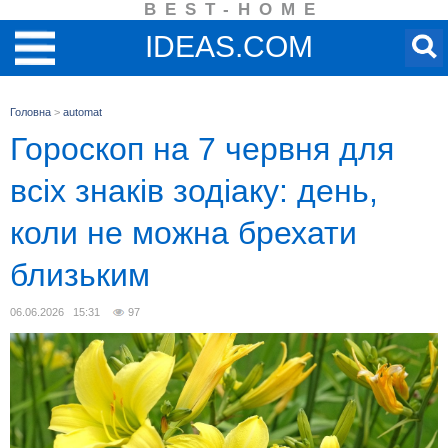
BEST-HOME
IDEAS.COM
Головна
>
automat
Гороскоп на 7 червня для
всіх знаків зодіаку: день,
коли не можна брехати
близьким
06.06.2026 15:31
97