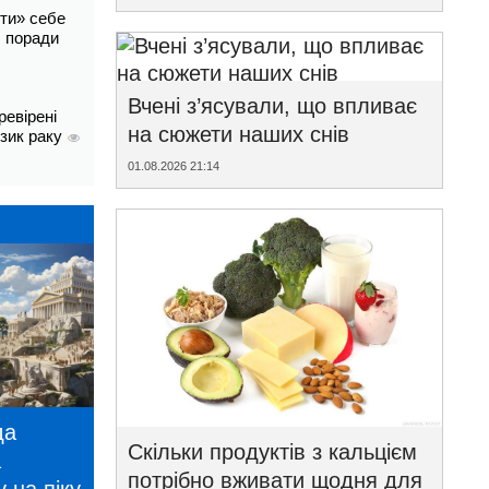
ти» себе
і: поради
Вчені з’ясували, що впливає
ревірені
на сюжети наших снів
изик раку
01.08.2026 21:14
да
Скільки продуктів з кальцієм
а
потрібно вживати щодня для