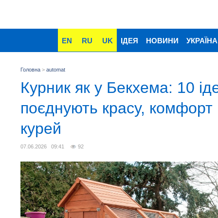
EN
RU
UK
ІДЕЯ
НОВИНИ
УКРАЇНА
Головна
>
automat
Курник як у Бекхема: 10 іде
поєднують красу, комфорт 
курей
07.06.2026 09:41
92