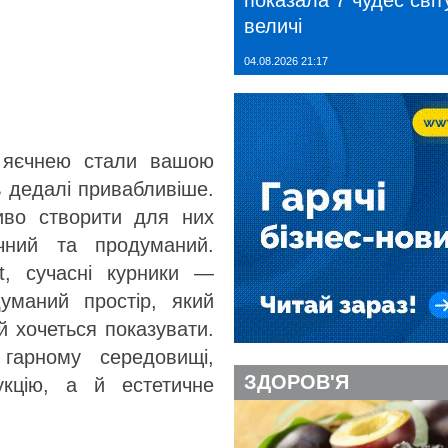
показала 7 чудес світу
величі
04.08.2026 21:17
 яєчнею стали вашою
ь дедалі привабливіше.
иво створити для них
чний та продуманий.
t, сучасні курники —
уманий простір, який
й хочеться показувати.
гарному середовищі,
ЗДОРОВ'Я
кцію, а й естетичне