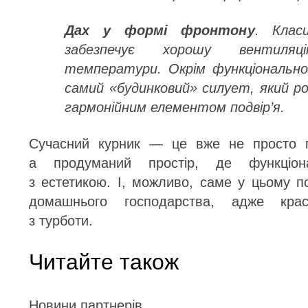
Дах у формі фронтону
. Клас
забезпечує хорошу вентил
температури. Окрім функціонально
самий «будинковий» силует, який ро
гармонійним елементом подвір’я.
Сучасний курник — це вже не просто г
а продуманий простір, де функціона
з естетикою. І, можливо, саме у цьому п
домашнього господарства, адже крас
з турботи.
Читайте також
Новини партнерів