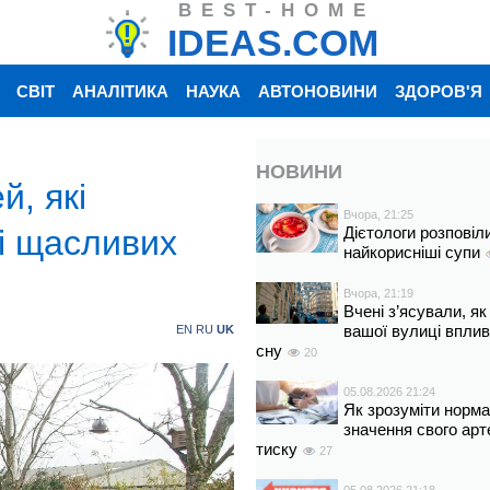
BEST-HOME
IDEAS.COM
СВІТ
АНАЛІТИКА
НАУКА
АВТОНОВИНИ
ЗДОРОВ'Я
НОВИНИ
й, які
Вчора, 21:25
і щасливих
Дієтологи розповіл
найкорисніші супи
Вчора, 21:19
Вчені з’ясували, як
вашої вулиці вплив
EN
RU
UK
сну
20
05.08.2026 21:24
Як зрозуміти норм
значення свого арт
тиску
27