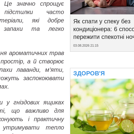
. Це значно спрощує
підстилки часто
теріали, які добре
Як спати у спеку без
 запахи та легко
кондиціонера: 6 спосо
пережити спекотні ноч
03.08.2026 21:15
ння ароматичних трав
є простір, а й створює
пахи лаванди, м’яти,
ЗДОРОВ'Я
можуть заспокоювати
мах.
си у гніздових ящиках
ті, що важливо для
конують і практичну
 утримувати тепло