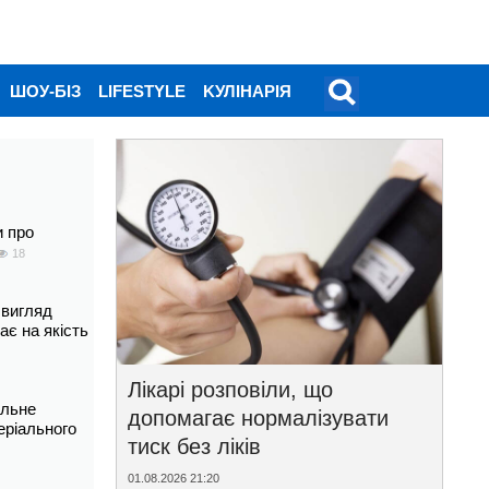
ШОУ-БІЗ
LIFESTYLE
KУЛІНАРІЯ
и про
18
 вигляд
ає на якість
Лікарі розповіли, що
альне
допомагає нормалізувати
еріального
тиск без ліків
01.08.2026 21:20