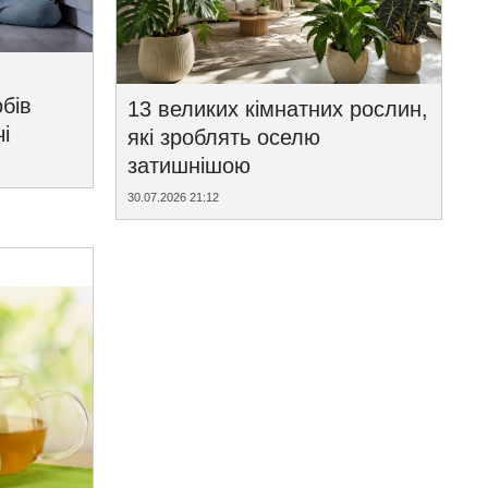
бів
13 великих кімнатних рослин,
і
які зроблять оселю
затишнішою
30.07.2026 21:12