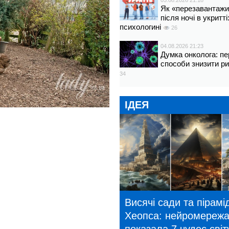
05.08.2026 21:18
Як «перезавантажи
після ночі в укритт
психологині
26
04.08.2026 21:23
Думка онколога: пе
способи знизити р
34
ІДЕЯ
Висячі сади та пірамі
Хеопса: нейромереж