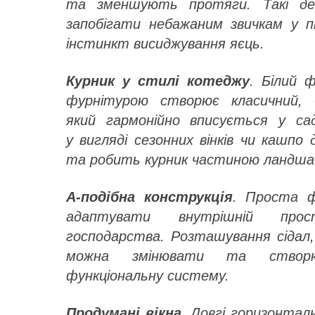
та зменшують протяги. Такі д
запобігати небажаним звичкам у 
інстинкт висиджування яєць.
Курник у стилі котеджу
. Білий 
фурнітурою створює класичний, «
який гармонійно вписується у са
у вигляді сезонних вінків чи кашпо 
та робить курник частиною ландша
А-подібна конструкція
. Проста ф
адаптувати внутрішній про
господарства. Розташування сідал, 
можна змінювати та створю
функціональну систему.
Продумані вікна
. Довгі горизонтал