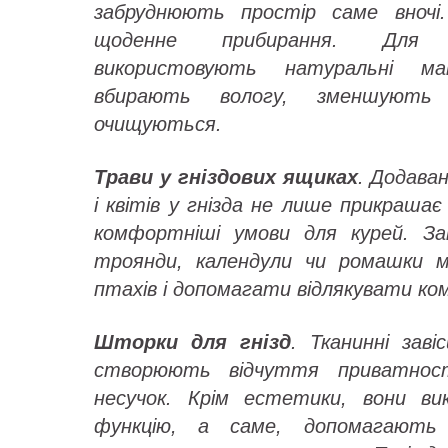
забруднюють простір саме вночі
щоденне прибирання. Для 
використовують натуральні ма
вбирають вологу, зменшують
очищуються.
Трави у гніздових ящиках
. Додава
і квітів у гнізда не лише прикраша
комфортніші умови для курей. За
троянди, календули чи ромашки 
птахів і допомагати відлякувати ко
Шторки для гнізд
. Тканинні заві
створюють відчуття приватнос
несучок. Крім естетики, вони ви
функцію, а саме, допомагають