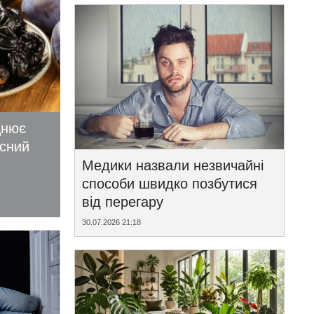
цнює
исний
Медики назвали незвичайні
способи швидко позбутися
від перегару
30.07.2026 21:18