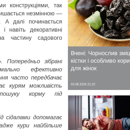
ми конструкціями, так
лишається незмінною —
в. А далі починається
 і навіть декоративні
на частину садового
Вчені: Чорнослив змі
кістки і особливо кор
»
. Попередньо зібрані
для жінок
имально ефективно
ння часто передбачає
03.08.2026 21:22
дає курям можливість
пошуку корму під
ід сідалами допомагає
 адже кури найбільше