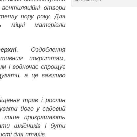
 вентиляційні отвори
теплу пору року. Для
ь міцні матеріали
рхні
. Оздоблення
ративним покриттям,
им і водночас спрощує
щувати, а це важливо
міщення трав і рослин
рувати його у садовий
не лише прикрашають
ти шкідників і бути
сті для птахів.