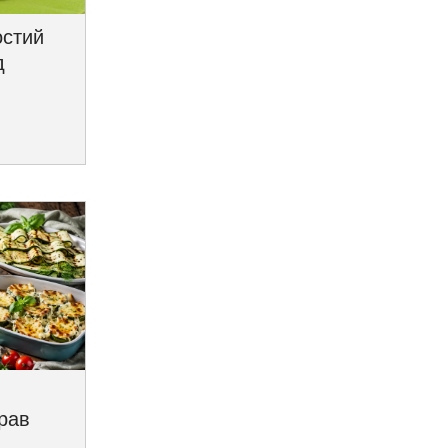
остий
д
трав