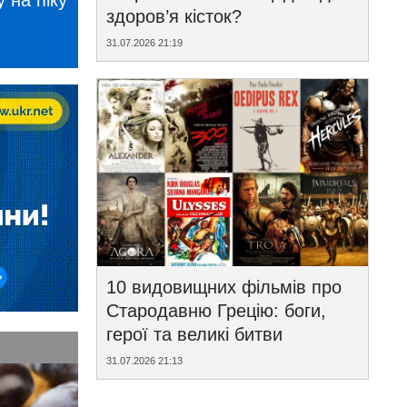
 на піку
здоров’я кісток?
31.07.2026 21:19
10 видовищних фільмів про
Стародавню Грецію: боги,
герої та великі битви
31.07.2026 21:13