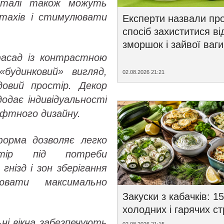
еталі також можуть
птахів і стимулювати
Експерти назвали пр
спосіб захиститися ві
зморшок і зайвої ваги
фасад із контрастною
будинковий» вигляд,
02.08.2026 21:21
довий простір. Декор
додає індивідуальності
фтного дизайну.
орма дозволяє легко
стір під потреби
гнізд і зон зберігання
вати максимально
Закуски з кабачків: 15
холодних і гарячих с
ьні вікна забезпечують
02.08.2026 21:15