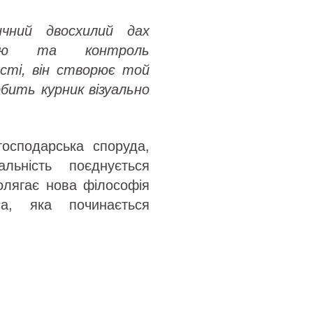
ичний двосхилий дах
яцію та контроль
сті, він створює той
бить курник візуально
осподарська споруда,
льність поєднується
олягає нова філософія
а, яка починається