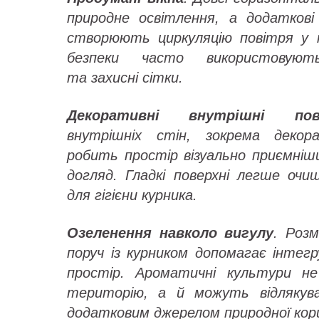
природне освітлення, а додаткові
створюють циркуляцію повітря у 
безпеки часто використовуют
та захисні сітки.
Декоративні внутрішні пове
внутрішніх стін, зокрема деко
робить простір візуально приємніш
догляд. Гладкі поверхні легше очи
для гігієни курника.
Озеленення навколо вигулу
. Роз
поруч із курником допомагає інтег
простір. Ароматичні культури 
територію, а й можуть відлякува
додатковим джерелом природної кори