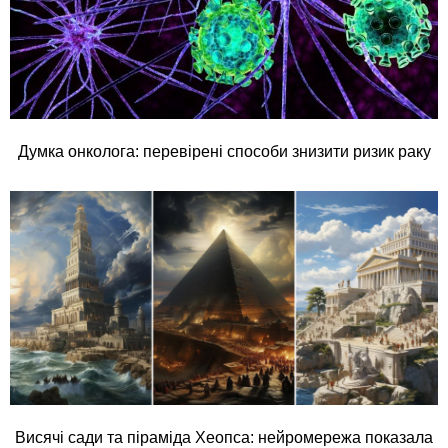
Думка онколога: перевірені способи знизити ризик раку
Висячі сади та піраміда Хеопса: нейромережа показала