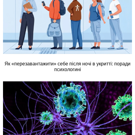
Як «перезавантажити» себе після ночі в укритті: поради
психологині