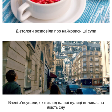
Дієтологи розповіли про найкорисніші супи
Вчені з’ясували, як вигляд вашої вулиці впливає на
якість сну