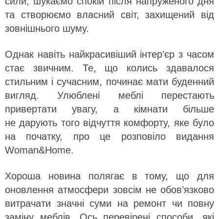
сили, шукаємо спокій після напруженого дня
та створюємо власний світ, захищений від
зовнішнього шуму.
Однак навіть найкрасивіший інтер’єр з часом
стає звичним. Те, що колись здавалося
стильним і сучасним, починає мати буденний
вигляд. Улюблені меблі перестають
привертати увагу, а кімнати більше
не дарують того відчуття комфорту, яке було
на початку, про це розповіло видання
Woman&Home.
Хороша новина полягає в тому, що для
оновлення атмосфери зовсім не обов’язково
витрачати значні суми на ремонт чи повну
заміну меблів. Ось перевірені способи, які