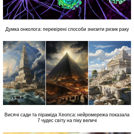
Думка онколога: перевірені способи знизити ризик раку
Висячі сади та піраміда Хеопса: нейромережа показала
7 чудес світу на піку величі