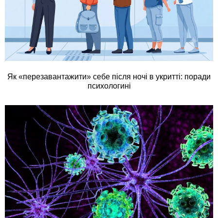
Як «перезавантажити» себе після ночі в укритті: поради
психологині