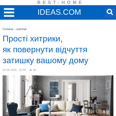
BEST-HOME
IDEAS.COM
Головна
>
automat
Прості хитрики,
як повернути відчуття
затишку вашому дому
03.06.2026 22:59
86