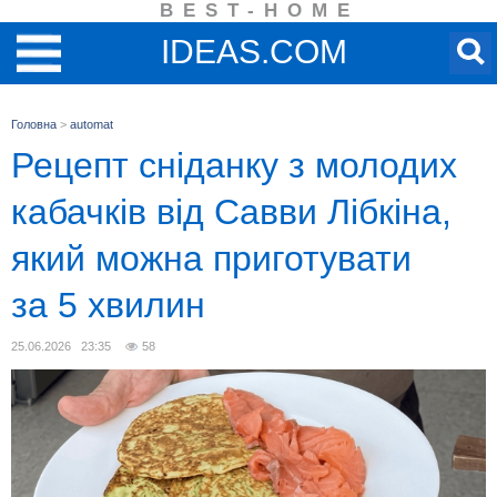
BEST-HOME
IDEAS.COM
Головна
>
automat
Рецепт сніданку з молодих
кабачків від Савви Лібкіна,
який можна приготувати
за 5 хвилин
25.06.2026 23:35
58