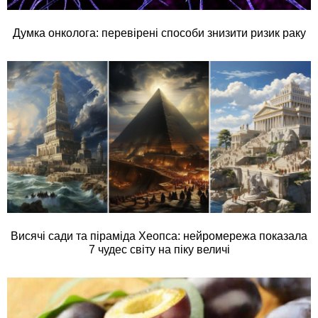
Думка онколога: перевірені способи знизити ризик раку
Висячі сади та піраміда Хеопса: нейромережа показала
7 чудес світу на піку величі