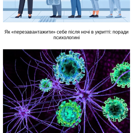
Як «перезавантажити» себе після ночі в укритті: поради
психологині