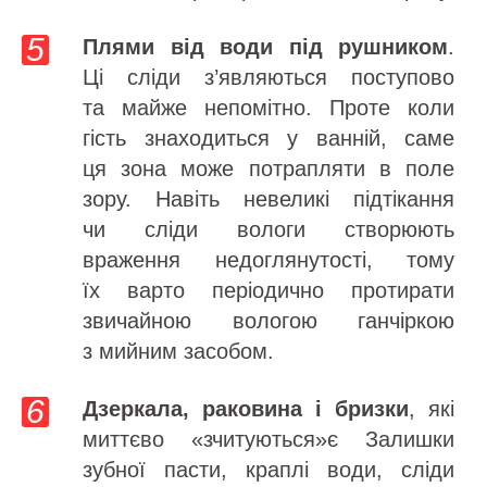
Плями від води під рушником
.
Ці сліди з’являються поступово
та майже непомітно. Проте коли
гість знаходиться у ванній, саме
ця зона може потрапляти в поле
зору. Навіть невеликі підтікання
чи сліди вологи створюють
враження недоглянутості, тому
їх варто періодично протирати
звичайною вологою ганчіркою
з мийним засобом.
Дзеркала, раковина і бризки
, які
миттєво «зчитуються»є Залишки
зубної пасти, краплі води, сліди