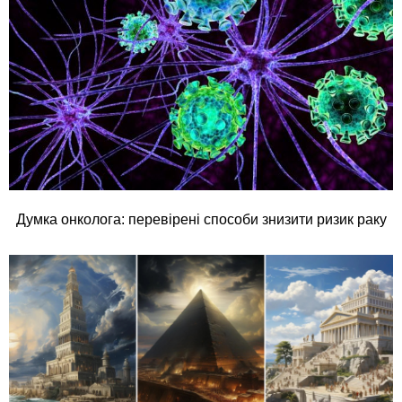
Думка онколога: перевірені способи знизити ризик раку