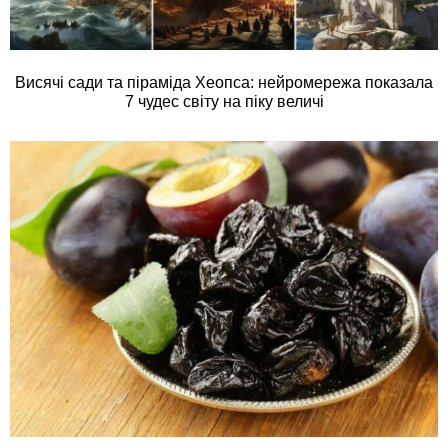
Висячі сади та піраміда Хеопса: нейромережа показала
7 чудес світу на піку величі