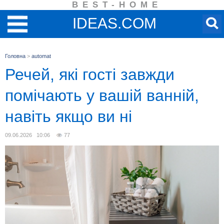
BEST-HOME
IDEAS.COM
Головна
>
automat
Речей, які гості завжди
помічають у вашій ванній,
навіть якщо ви ні
09.06.2026 10:06
77