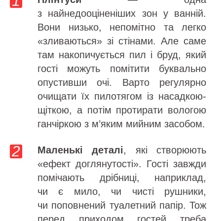
з найнедооціненіших зон у ванній.
Вони низько, непомітно та легко
«зливаються» зі стінами. Але саме
там накопичується пил і бруд, який
гості можуть помітити буквально
опустивши очі. Варто регулярно
очищати їх пилотягом із насадкою-
щіткою, а потім протирати вологою
ганчіркою з м’яким мийним засобом.
Маленькі деталі
, які створюють
«ефект доглянутості». Гості завжди
помічають дрібниці, наприклад,
чи є мило, чи чисті рушники,
чи поповнений туалетний папір. Тож
перед приходом гостей треба