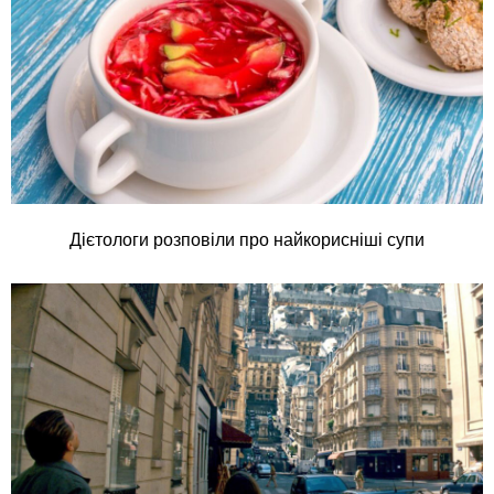
Дієтологи розповіли про найкорисніші супи