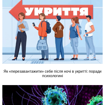
Як «перезавантажити» себе після ночі в укритті: поради
психологині