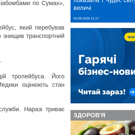
показала 7 чудес світу
віабомбами по Сумах»,
величі
04.08.2026 21:17
лейбус, який перебував
тю знищив транспортний
.
ій тролейбуса. Його
 Медики оцінюють стан
 служби. Наразі триває
ЗДОРОВ'Я