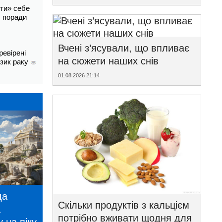
ти» себе
і: поради
Вчені з’ясували, що впливає
ревірені
на сюжети наших снів
изик раку
01.08.2026 21:14
да
Скільки продуктів з кальцієм
а
потрібно вживати щодня для