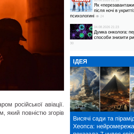
05.08.2026 21:18
Як «перезавантажи
після ночі в укритт
психологині
24
04.08.2026 21:23
Думка онколога: пе
способи знизити р
30
ІДЕЯ
ом російської авіації.
м, який повністю згорів
Висячі сади та пірамі
Хеопса: нейромереж