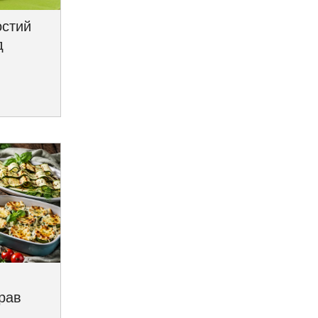
остий
д
трав