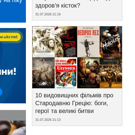
 на піку
здоров’я кісток?
31.07.2026 21:19
10 видовищних фільмів про
Стародавню Грецію: боги,
герої та великі битви
31.07.2026 21:13