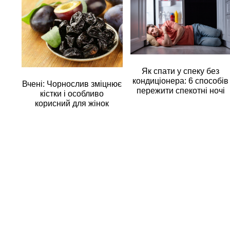
Як спати у спеку без
кондиціонера: 6 способів
Вчені: Чорнослив зміцнює
пережити спекотні ночі
кістки і особливо
корисний для жінок