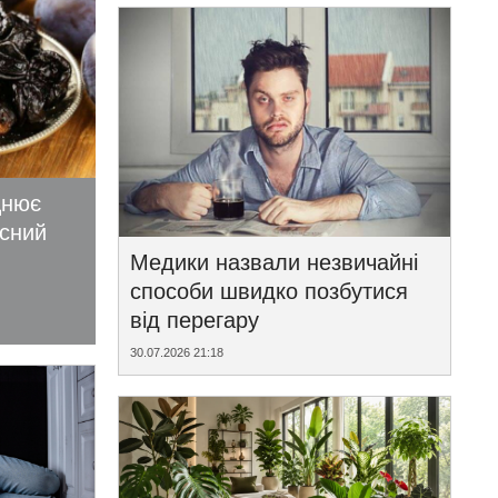
цнює
исний
Медики назвали незвичайні
способи швидко позбутися
від перегару
30.07.2026 21:18