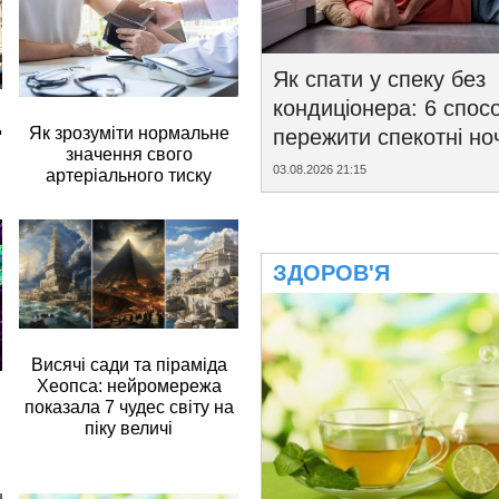
Як спати у спеку без
кондиціонера: 6 спосо
д
Як зрозуміти нормальне
пережити спекотні ноч
значення свого
03.08.2026 21:15
артеріального тиску
ЗДОРОВ'Я
Висячі сади та піраміда
Хеопса: нейромережа
показала 7 чудес світу на
піку величі