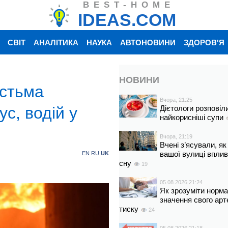
BEST-HOME
IDEAS.COM
СВІТ
АНАЛІТИКА
НАУКА
АВТОНОВИНИ
ЗДОРОВ'Я
НОВИНИ
істьма
Вчора, 21:25
с, водій у
Дієтологи розповіл
найкорисніші супи
Вчора, 21:19
Вчені з’ясували, як
вашої вулиці вплив
EN
RU
UK
сну
19
05.08.2026 21:24
Як зрозуміти норм
значення свого арт
тиску
24