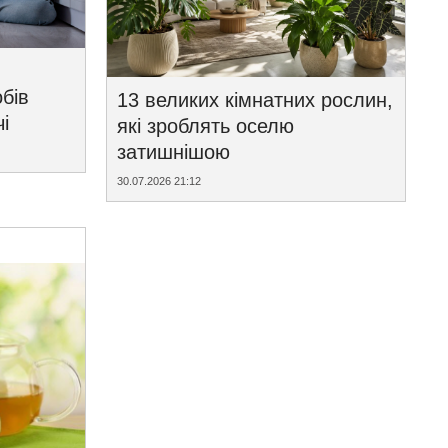
бів
13 великих кімнатних рослин,
і
які зроблять оселю
затишнішою
30.07.2026 21:12