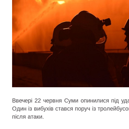
Ввечері 22 червня Суми опинилися під удар
Один із вибухів стався поруч із тролейбусо
після атаки.