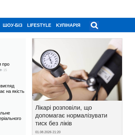
ШОУ-БІЗ
LIFESTYLE
KУЛІНАРІЯ
и про
15
 вигляд
ає на якість
Лікарі розповіли, що
альне
допомагає нормалізувати
еріального
тиск без ліків
01.08.2026 21:20