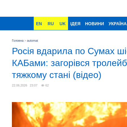
EN
RU
UK
ІДЕЯ
НОВИНИ
УКРАЇНА
Головна
>
automat
Росія вдарила по Сумах ш
КАБами: загорівся тролейбу
тяжкому стані (відео)
22.06.2026 23:07
62