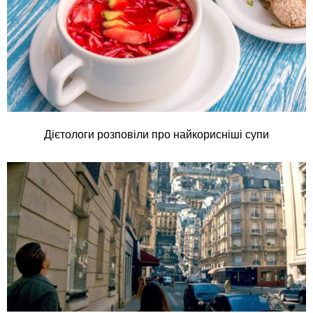
Дієтологи розповіли про найкорисніші супи