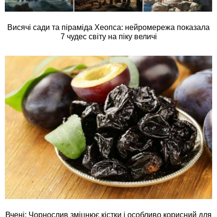
Висячі сади та піраміда Хеопса: нейромережа показала
7 чудес світу на піку величі
Вчені: Чорнослив зміцнює кістки і особливо корисний для