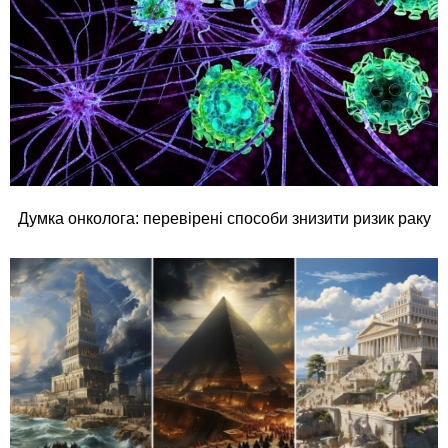
Думка онколога: перевірені способи знизити ризик раку