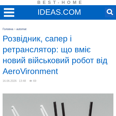
BEST-HOME
IDEAS.COM
Головна
>
automat
Розвідник, сапер і
ретранслятор: що вміє
новий військовий робот від
AeroVironment
16.06.2026 13:48
69