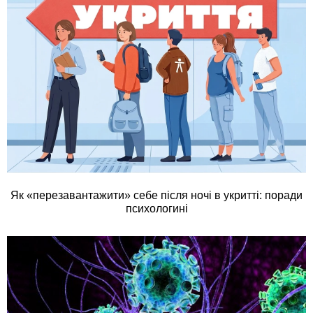
Як «перезавантажити» себе після ночі в укритті: поради
психологині