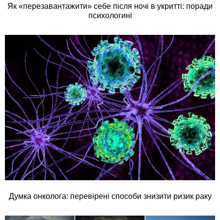
Як «перезавантажити» себе після ночі в укритті: поради
психологині
Думка онколога: перевірені способи знизити ризик раку