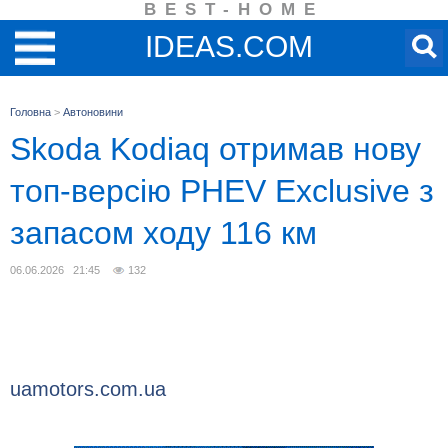
BEST-HOME
IDEAS.COM
Головна
>
Автоновини
Skoda Kodiaq отримав нову
топ-версію PHEV Exclusive з
запасом ходу 116 км
06.06.2026 21:45
132
uamotors.com.ua