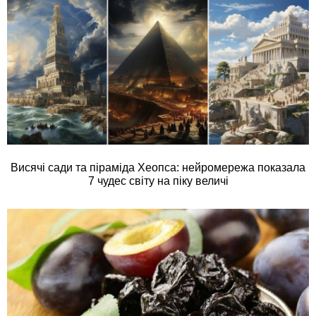
Висячі сади та піраміда Хеопса: нейромережа показала
7 чудес світу на піку величі