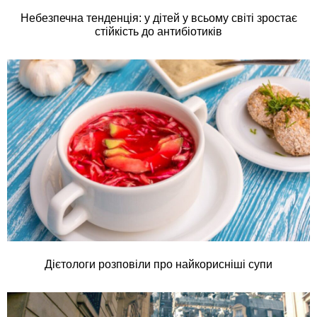
Небезпечна тенденція: у дітей у всьому світі зростає
стійкість до антибіотиків
Дієтологи розповіли про найкорисніші супи