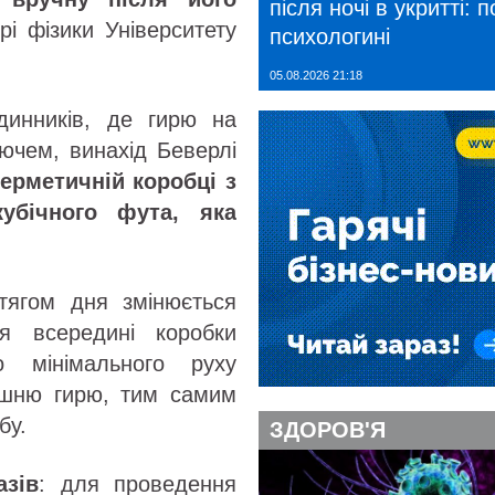
після ночі в укритті: 
рі фізики Університету
психологині
05.08.2026 21:18
одинників, де гирю на
лючем, винахід Беверлі
герметичній коробці з
убічного фута, яка
отягом дня змінюється
я всередині коробки
о мінімального руху
рішню гирю, тим самим
бу.
ЗДОРОВ'Я
азів
: для проведення