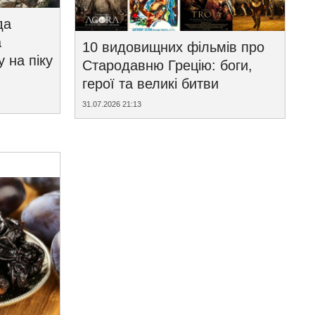
да
а
10 видовищних фільмів про
у на піку
Стародавню Грецію: боги,
герої та великі битви
31.07.2026 21:13