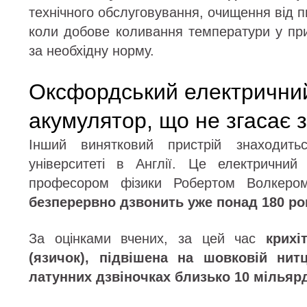
технічного обслуговування, очищення від пил
коли добове коливання температури у п
за необхідну норму.
Оксфордський електричний
акумулятор, що не згасає з
Інший винятковий пристрій знаходит
університеті в Англії. Це електричний
професором фізики Робертом Волкер
безперервно дзвонить уже понад 180 ро
За оцінками вчених, за цей час
крихі
(язичок), підвішена на шовковій нит
латунних дзвіночках близько 10 мільярд