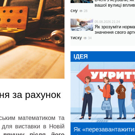
вашої вулиці вплив
сну
28
05.08.2026 21:24
Як зрозуміти норм
значення свого арт
тиску
34
ІДЕЯ
ня за рахунок
дським математиком та
 для виставки в Новій
Як «перезавантажити
 вручну після його