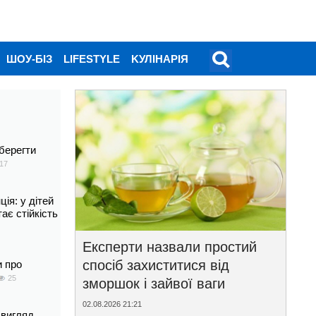
ШОУ-БІЗ
LIFESTYLE
KУЛІНАРІЯ
берегти
17
ія: у дітей
тає стійкість
Експерти назвали простий
спосіб захиститися від
и про
25
зморшок і зайвої ваги
02.08.2026 21:21
 вигляд