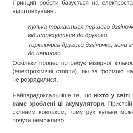
Принцип роботи базується на електроста
відштовхуванні:
Кулька торкається першого дзвіночк
відштовхується до другого.
Торкаючись другого дзвіночка, вона 
до першого.
Оскільки процес потребує мізерної кількост
(електрохімічні стовпи), які за формою на
не розрядилися.
Найпарадоксальніше те, що
ніхто у світі
саме зроблені ці акумулятори
. Пристрі
скляним ковпаком, тому рух кульки мож
почути неможливо.