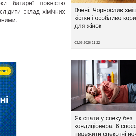
ки батареї повністю
Вчені: Чорнослив змі
слідити склад хімічних
кістки і особливо кор
чними.
для жінок
03.08.2026 21:22
Як спати у спеку без
кондиціонера: 6 спосо
пережити спекотні ноч