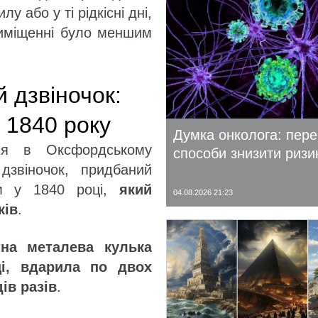
у або у ті рідкісні дні,
риміщенні було меншим
 дзвіночок:
 1840 року
Думка онколога: пере
ься в Оксфордському
способи знизити ризи
 дзвіночок, придбаний
ом у 1840 році,
який
04.08.2026 21:23
ків
.
тна металева кулька
ці, вдарила по двох
ів разів
.