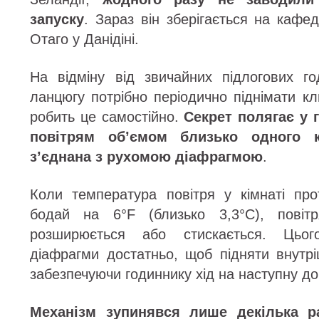
запуску
. Зараз він зберігається на кафед
Отаго у Данідіні.
На відміну від звичайних підлогових г
ланцюгу потрібно періодично піднімати к
робить це самостійно.
Секрет полягає у 
повітрям об’ємом близько одного к
з’єднана з рухомою діафрагмою
.
Коли температура повітря у кімнаті пр
бодай на 6°F (близько 3,3°C), повітр
розширюється або стискається. Цьог
діафрагми достатньо, щоб підняти внут
забезпечуючи годиннику хід на наступну до
Механізм зупинявся лише декілька р