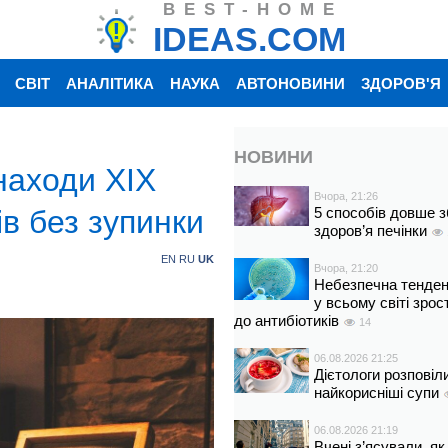
BEST-HOME
IDEAS.COM
СВІТ
АНАЛІТИКА
НАУКА
АВТОНОВИНИ
ЗДОРОВ'Я
НОВИНИ
находи XIX
Вчора, 21:26
ів без зупинки
5 способів довше з
здоров’я печінки
EN
RU
UK
Вчора, 21:20
Небезпечна тенденц
у всьому світі зрос
до антибіотиків
14
06.08.2026 21:25
Дієтологи розповіл
найкорисніші супи
06.08.2026 21:19
Вчені з’ясували, як