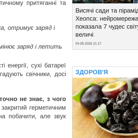
тичному притяганні та
Висячі сади та пірамі
Хеопса: нейромереж
показала 7 чудес світ
а, отримує заряд і
величі
04.08.2026 21:17
змінює заряд і летить
і енергії, сухі батареї
ЗДОРОВ'Я
гадують свічники, досі
 точно не знає, з чого
й закритий герметичним
на побачити, але звук