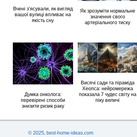
Вчені з’ясували, як вигляд
Як зрозуміти нормальне
вашої вулиці впливає на
значення свого
якість сну
артеріального тиску
Висячі сади та піраміда
Хеопса: нейромережа
Думка онколога:
показала 7 чудес світу на
перевірені способи
піку величі
знизити ризик раку
© 2025, best-home-ideas.com