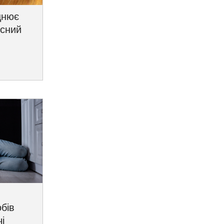
цнює
исний
бів
і