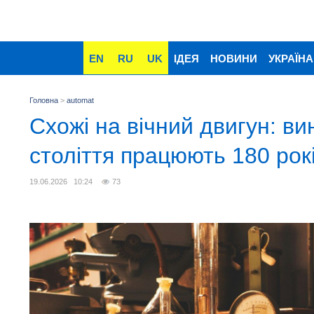
EN
RU
UK
ІДЕЯ
НОВИНИ
УКРАЇНА
Головна
>
automat
Схожі на вічний двигун: ви
століття працюють 180 рок
19.06.2026 10:24
73