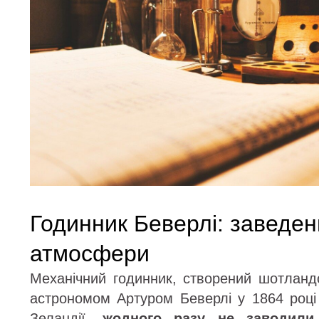
Годинник Беверлі: заведен
атмосфери
Механічний годинник, створений шотлан
астрономом Артуром Беверлі у 1864 році
Зеландії,
жодного разу не заводили