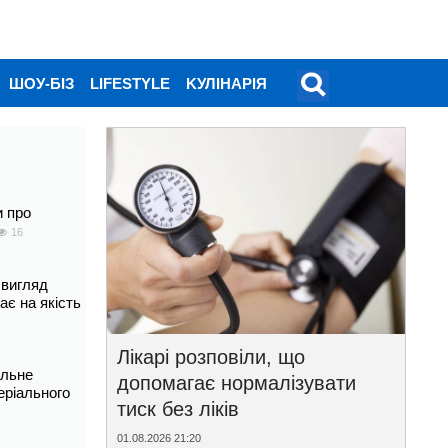
ШОУ-БІЗ
LIFESTYLE
KУЛІНАРІЯ
и про
16
 вигляд
ає на якість
Лікарі розповіли, що
альне
допомагає нормалізувати
еріального
тиск без ліків
01.08.2026 21:20