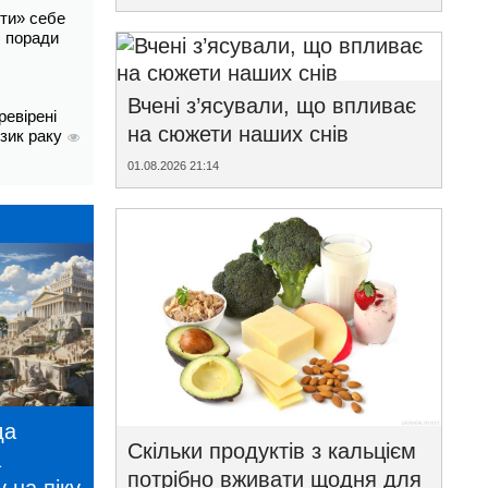
ти» себе
і: поради
Вчені з’ясували, що впливає
ревірені
на сюжети наших снів
изик раку
01.08.2026 21:14
да
Скільки продуктів з кальцієм
а
потрібно вживати щодня для