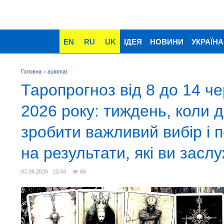
EN
RU
UK
ІДЕЯ
НОВИНИ
УКРАЇНА
Головна
>
automat
Таропрогноз від 8 до 14 ч
2026 року: тиждень, коли 
зробити важливий вибір і 
на результати, які ви засл
07.06.2026 13:44
68