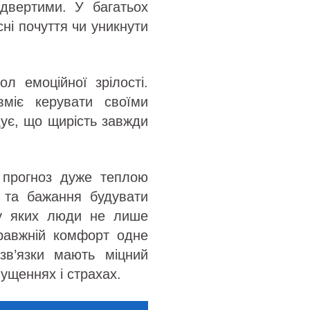
ідвертими. У багатьох
ні почуття чи уникнути
л емоційної зрілості.
міє керувати своїми
дує, що щирість завжди
 прогноз дуже теплою
і та бажання будувати
 у яких люди не лише
правжній комфорт одне
зв’язки мають міцний
ущеннях і страхах.