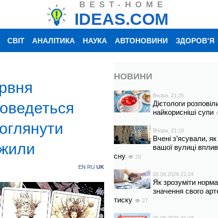
BEST-HOME
IDEAS.COM
СВІТ
АНАЛІТИКА
НАУКА
АВТОНОВИНИ
ЗДОРОВ'Я
НОВИНИ
ервня
Вчора, 21:25
доведеться
Дієтологи розповіл
найкорисніші супи
поглянути
Вчора, 21:19
Вчені з’ясували, як
ужили
вашої вулиці вплив
сну
20
EN
RU
UK
05.08.2026 21:24
Як зрозуміти норм
значення свого арт
тиску
27