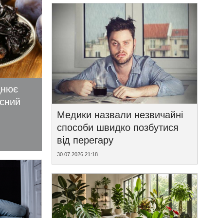
цнює
исний
Медики назвали незвичайні
способи швидко позбутися
від перегару
30.07.2026 21:18