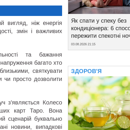
Як спати у спеку без
й вигляд, ніж енергія
кондиціонера: 6 спосо
ості, змін і важливих
пережити спекотні ноч
03.08.2026 21:15
льності та бажання
 напруження багато хто
близькими, святкувати
ЗДОРОВ'Я
ми чи просто дозволити
уч з’являється Колесо
ших карт Таро. Вона
ний сценарій буквально
ані новини, випадкові