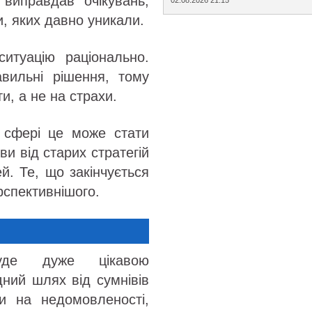
виправдав очікувань,
и, яких давно уникали.
итуацію раціонально.
вильні рішення, тому
, а не на страхи.
й сфері це може стати
ви від старих стратегій
й. Те, що закінчується
рспективнішого.
де дуже цікавою
ний шлях від сумнівів
ти на недомовленості,