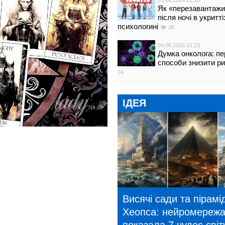
05.08.2026 21:18
Як «перезавантажи
після ночі в укритт
психологині
26
04.08.2026 21:23
Думка онколога: пе
способи знизити р
34
ІДЕЯ
Висячі сади та пірамі
Хеопса: нейромереж