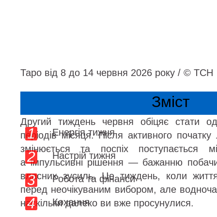
Таро від 8 до 14 червня 2026 року / © ТСН
Зміст
Другий тиждень червня обіцяє стати од
Енергія тижня
періодів місяця. Після активного початку 
змінюється та поспіх поступається мі
Настрій тижня
а імпульсивні рішення — бажанню побачи
власних зусиль. Це тиждень, коли житт
Робота та фінанси
перед неочікуваним вибором, але водноча
Кохання
наскільки далеко ви вже просунулися.