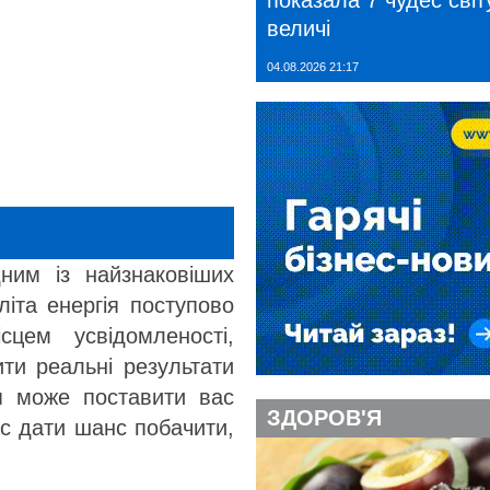
показала 7 чудес світу
величі
04.08.2026 21:17
ним із найзнаковіших
літа енергія поступово
сцем усвідомленості,
ти реальні результати
я може поставити вас
ЗДОРОВ'Я
с дати шанс побачити,