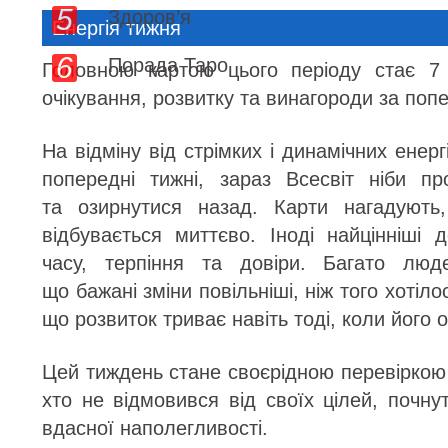
Здоров’я
Енергія тижня
Порада Таро
Головною картою цього періоду стає 7
очікування, розвитку та винагороди за по
На відміну від стрімких і динамічних енер
попередні тижні, зараз Всесвіт ніби п
та озирнутися назад. Карти нагадують
відбувається миттєво. Іноді найцінніші 
часу, терпіння та довіри. Багато люд
що бажані зміни повільніші, ніж того хотіло
що розвиток триває навіть тоді, коли його 
Цей тиждень стане своєрідною перевіркою н
хто не відмовився від своїх цілей, почн
вдасної наполегливості.