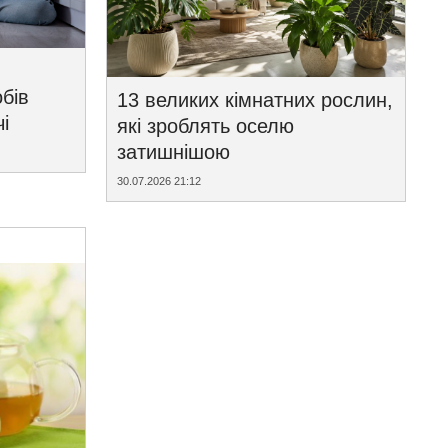
бів
13 великих кімнатних рослин,
і
які зроблять оселю
затишнішою
30.07.2026 21:12