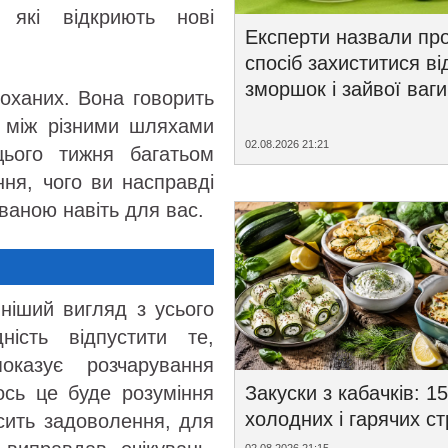
, які відкриють нові
Експерти назвали пр
спосіб захиститися ві
зморшок і зайвої ваги
коханих. Вона говорить
я між різними шляхами
02.08.2026 21:21
цього тижня багатьом
ння, чого ви насправді
іваною навіть для вас.
ніший вигляд з усього
ність відпустити те,
азує розчарування
Закуски з кабачків: 15
ось це буде розуміння
холодних і гарячих с
сить задоволення, для
02.08.2026 21:15