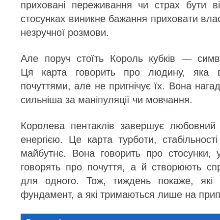
приховані переживання чи страх бути в
стосунках виникне бажання приховати влас
незручної розмови.
Але поруч стоїть Король кубків — симво
Ця карта говорить про людину, яка в
почуттями, але не пригнічує їх. Вона нага
сильніша за маніпуляції чи мовчання.
Королева пентаклів завершує любовний
енергією. Це карта турботи, стабільност
майбутнє. Вона говорить про стосунки,
говорять про почуття, а й створюють с
для одного. Тож, тиждень покаже, які 
фундамент, а які тримаються лише на прип