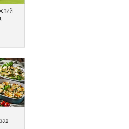
остий
д
трав