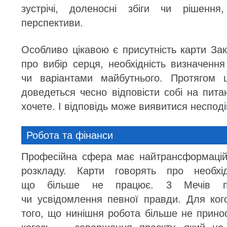
зустрічі, доленосні збіги чи рішення
перспективи.
Особливо цікавою є присутність карти За
про вибір серця, необхідність визначенн
чи варіантами майбутнього. Протягом 
доведеться чесно відповісти собі на пита
хочете. І відповідь може виявитися неспод
Робота та фінанси
Професійна сфера має найтрансформацій
розкладу. Карти говорять про необхід
що більше не працює. 3 Мечів пок
чи усвідомлення певної правди. Для ког
того, що нинішня робота більше не прино