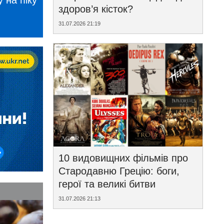
 на піку
здоров’я кісток?
31.07.2026 21:19
10 видовищних фільмів про
Стародавню Грецію: боги,
герої та великі битви
31.07.2026 21:13