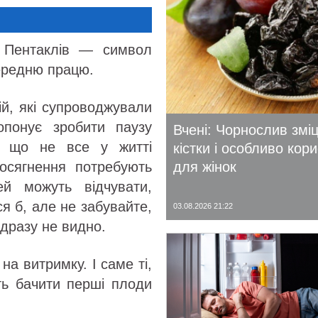
 Пентаклів — символ
передню працю.
гій, які супроводжували
ропонує зробити паузу
Вчені: Чорнослив змі
, що не все у житті
кістки і особливо кор
для жінок
досягнення потребують
ей можуть відчувати,
ся б, але не забувайте,
03.08.2026 21:22
одразу не видно.
а витримку. І саме ті,
уть бачити перші плоди