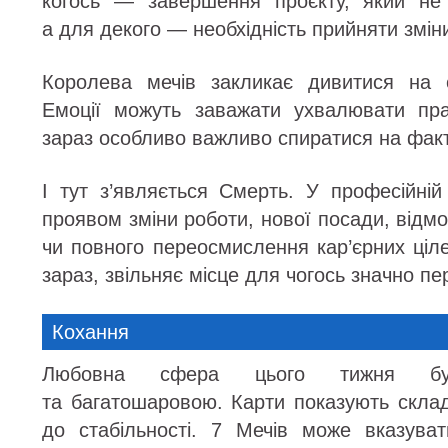
когось — завершення проєкту, який не 
а для декого — необхідність прийняти змін
Королева мечів закликає дивитися на с
Емоції можуть заважати ухвалювати пра
зараз особливо важливо спиратися на факти
І тут з’являється Смерть. У професійні
проявом зміни роботи, нової посади, відмо
чи повного переосмислення кар’єрних ціле
зараз, звільняє місце для чогось значно пе
Кохання
Любовна сфера цього тижня бу
та багатошаровою. Карти показують склад
до стабільності. 7 Мечів може вказува