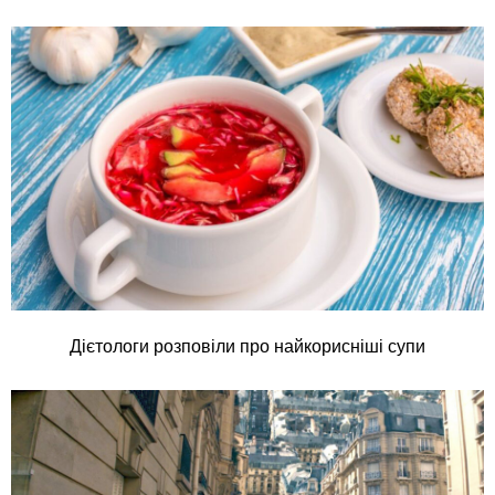
Дієтологи розповіли про найкорисніші супи