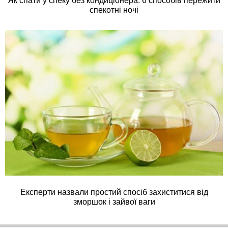
Як спати у спеку без кондиціонера: 6 способів пережити
спекотні ночі
Експерти назвали простий спосіб захиститися від
зморшок і зайвої ваги