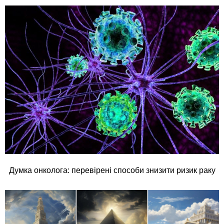
Думка онколога: перевірені способи знизити ризик раку