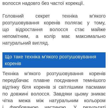
волосся надовго без частої корекції.
Головний секрет техніка м’якого
розтушовування коренів полягає у тому,
що відростання волосся стає майже
непомітним, а колір має максимально
натуральний вигляд.
Що таке техніка м’якого розтушовування
коренів
Техніка м’якого розтушовування коренів
передбачає плавне поєднання темнішого
відтінку біля коренів зі світлішими пасмами
по довжині волосся. Завдяки цьому зникає
чітка межа між натуральним кольором
і фарбованою частиною. У результаті