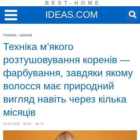
BEST-HOME
IDEAS.COM
Головна
>
automat
Техніка м’якого
розтушовування коренів —
фарбування, завдяки якому
волосся має природний
вигляд навіть через кілька
місяців
03.06.2026 08:52
72