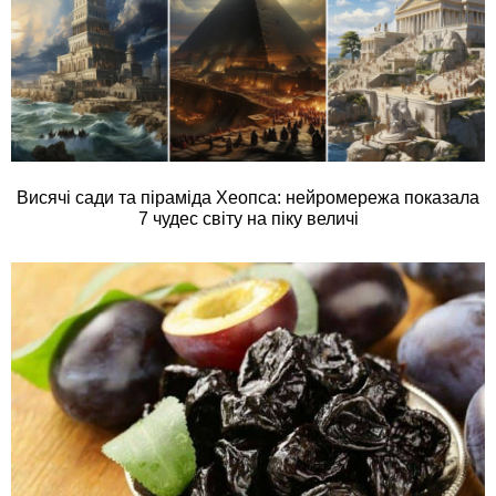
Висячі сади та піраміда Хеопса: нейромережа показала
7 чудес світу на піку величі