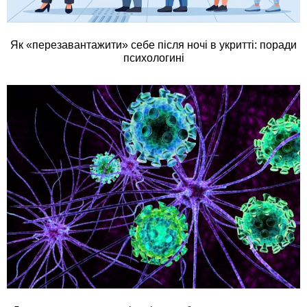
Як «перезавантажити» себе після ночі в укритті: поради
психологині