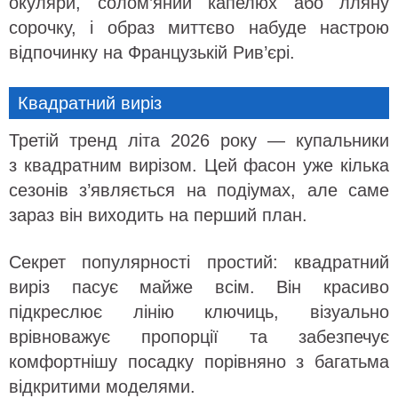
окуляри, солом’яний капелюх або лляну
сорочку, і образ миттєво набуде настрою
відпочинку на Французькій Рив’єрі.
Квадратний виріз
Третій тренд літа 2026 року — купальники
з квадратним вирізом. Цей фасон уже кілька
сезонів з’являється на подіумах, але саме
зараз він виходить на перший план.
Секрет популярності простий: квадратний
виріз пасує майже всім. Він красиво
підкреслює лінію ключиць, візуально
врівноважує пропорції та забезпечує
комфортнішу посадку порівняно з багатьма
відкритими моделями.