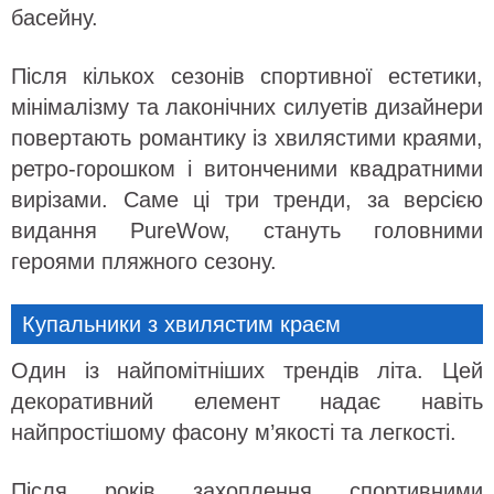
басейну.
Після кількох сезонів спортивної естетики,
мінімалізму та лаконічних силуетів дизайнери
повертають романтику із хвилястими краями,
ретро-горошком і витонченими квадратними
вирізами. Саме ці три тренди, за версією
видання PureWow, стануть головними
героями пляжного сезону.
Купальники з хвилястим краєм
Один із найпомітніших трендів літа. Цей
декоративний елемент надає навіть
найпростішому фасону м’якості та легкості.
Після років захоплення спортивними