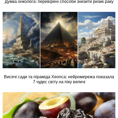
Думка онколога: перевірені способи знизити ризик раку
Висячі сади та піраміда Хеопса: нейромережа показала
7 чудес світу на піку величі