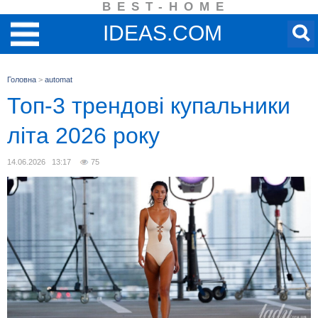
BEST-HOME
IDEAS.COM
Головна
>
automat
Топ-3 трендові купальники
літа 2026 року
14.06.2026 13:17
75