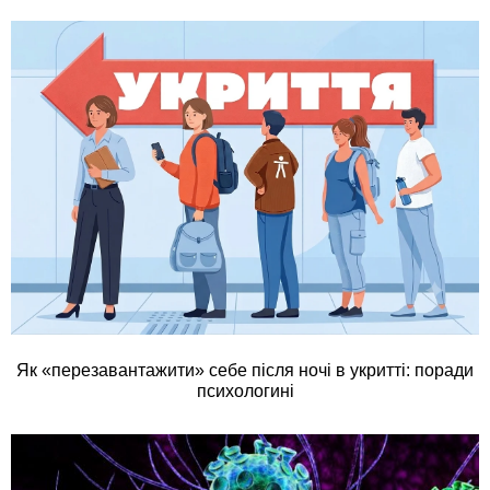
Як «перезавантажити» себе після ночі в укритті: поради
психологині