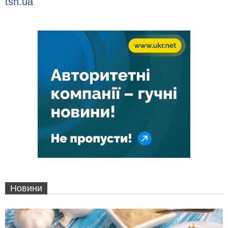
tsn.ua
Новини