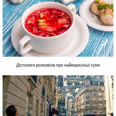
Дієтологи розповіли про найкорисніші супи