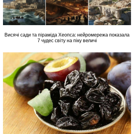
Висячі сади та піраміда Хеопса: нейромережа показала
7 чудес світу на піку величі