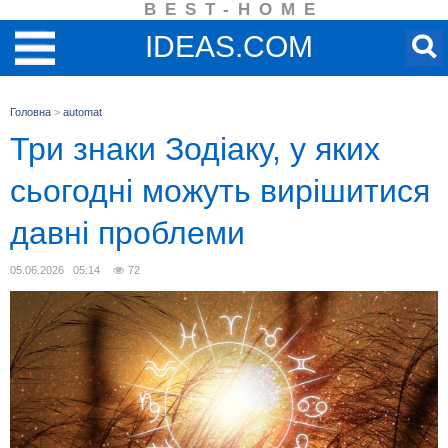
BEST-HOME
IDEAS.COM
Головна
>
automat
Три знаки Зодіаку, у яких
сьогодні можуть вирішитися
давні проблеми
05.06.2026 05:14
72