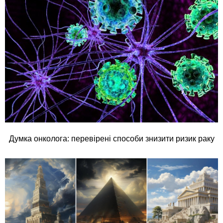
Думка онколога: перевірені способи знизити ризик раку