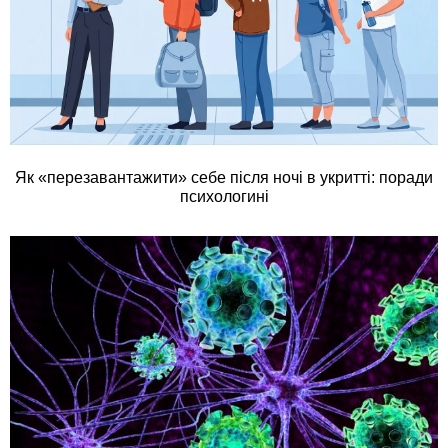
Як «перезавантажити» себе після ночі в укритті: поради
психологині