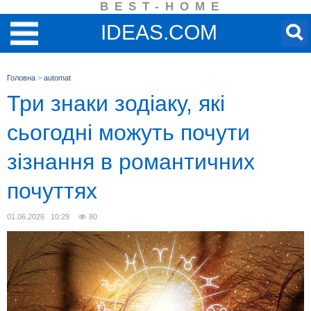
BEST-HOME
IDEAS.COM
Головна
>
automat
Три знаки зодіаку, які
сьогодні можуть почути
зізнання в романтичних
почуттях
01.06.2026 10:29
80