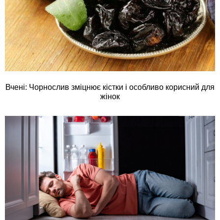
Вчені: Чорнослив зміцнює кістки і особливо корисний для
жінок