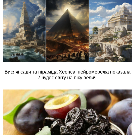
Висячі сади та піраміда Хеопса: нейромережа показала
7 чудес світу на піку величі