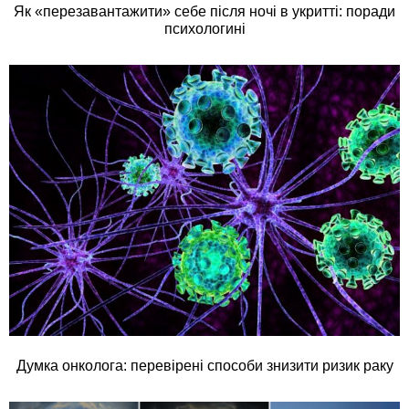
Як «перезавантажити» себе після ночі в укритті: поради
психологині
Думка онколога: перевірені способи знизити ризик раку