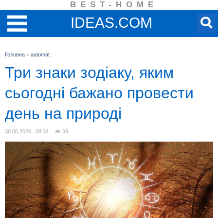
BEST-HOME
IDEAS.COM
Головна
>
automat
Три знаки зодіаку, яким
сьогодні бажано провести
день на природі
30.06.2026 08:34
59