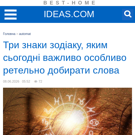
BEST-HOME
IDEAS.COM
Головна
>
automat
Три знаки зодіаку, яким
сьогодні важливо особливо
ретельно добирати слова
08.06.2026 05:52
72