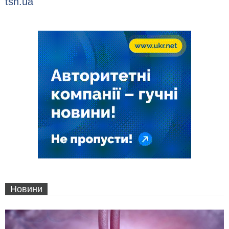
tsn.ua
Новини