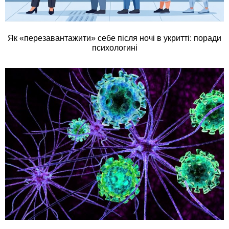
Як «перезавантажити» себе після ночі в укритті: поради
психологині