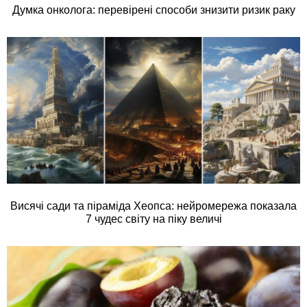
Думка онколога: перевірені способи знизити ризик раку
Висячі сади та піраміда Хеопса: нейромережа показала
7 чудес світу на піку величі