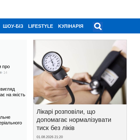
ШОУ-БІЗ
LIFESTYLE
KУЛІНАРІЯ
и про
14
 вигляд
ає на якість
Лікарі розповіли, що
альне
допомагає нормалізувати
еріального
тиск без ліків
01.08.2026 21:20