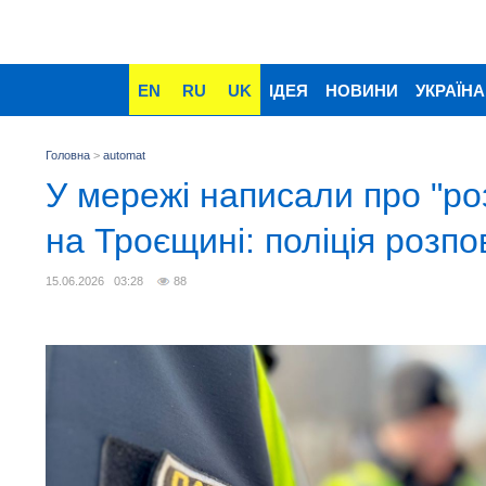
EN
RU
UK
ІДЕЯ
НОВИНИ
УКРАЇНА
Головна
>
automat
У мережі написали про "ро
на Троєщині: поліція розпо
15.06.2026 03:28
88