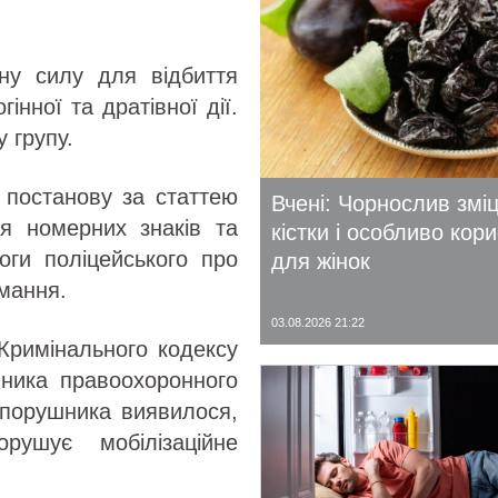
ну силу для відбиття
інної та дратівної дії.
 групу.
и постанову за статтею
Вчені: Чорнослив змі
я номерних знаків та
кістки і особливо кор
оги поліцейського про
для жінок
мання.
03.08.2026 21:22
 Кримінального кодексу
вника правоохоронного
опорушника виявилося,
ушує мобілізаційне