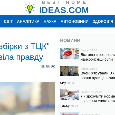
BEST-HOME
IDEAS.COM
СВІТ
АНАЛІТИКА
НАУКА
АВТОНОВИНИ
ЗДОРОВ'Я
НОВИНИ
збірки з ТЦК"
Вчора, 21:25
віла правду
Дієтологи розповіл
найкорисніші супи
EN
RU
UK
Вчора, 21:19
Вчені з’ясували, як
вашої вулиці вплив
сну
18
05.08.2026 21:24
Як зрозуміти норм
значення свого арт
тиску
23