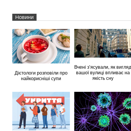
Новини
Вчені з’ясували, як вигля
вашої вулиці впливає на
Дієтологи розповіли про
якість сну
найкорисніші супи