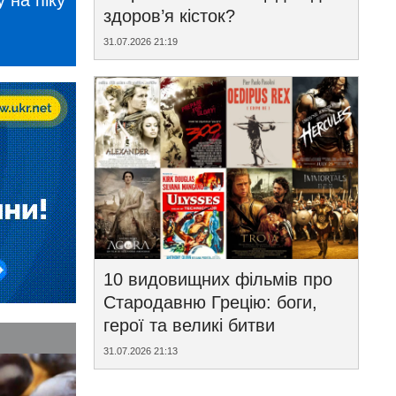
 на піку
здоров’я кісток?
31.07.2026 21:19
10 видовищних фільмів про
Стародавню Грецію: боги,
герої та великі битви
31.07.2026 21:13