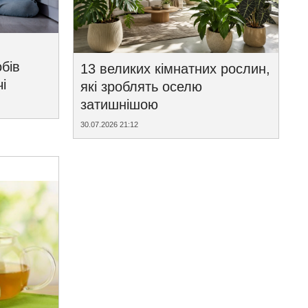
бів
13 великих кімнатних рослин,
і
які зроблять оселю
затишнішою
30.07.2026 21:12