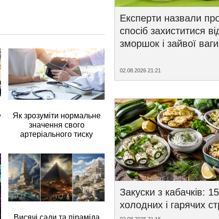
Експерти назвали пр
спосіб захиститися ві
зморшок і зайвої ваги
02.08.2026 21:21
д
Як зрозуміти нормальне
значення свого
артеріального тиску
Закуски з кабачків: 15
холодних і гарячих с
Висячі сади та піраміда
02.08.2026 21:15