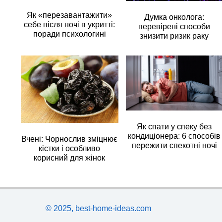
Як «перезавантажити»
Думка онколога:
себе після ночі в укритті:
перевірені способи
поради психологині
знизити ризик раку
Як спати у спеку без
кондиціонера: 6 способів
Вчені: Чорнослив зміцнює
пережити спекотні ночі
кістки і особливо
корисний для жінок
© 2025, best-home-ideas.com