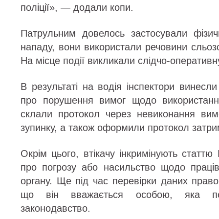
поліції», — додали копи.
Патрульним довелось застосували фізич
нападу, вони використали речовини сльозог
На місце події викликали слідчо-оперативну
В результаті на водія інспектори винесл
про порушення вимог щодо використанн
склали протокол через невиконання вим
зупинку, а також оформили протокол затри
Окрім цього, втікачу інкримінують статтю
про погрозу або насильство щодо праці
органу. Ще під час перевірки даних прав
що він вважається особою, яка пор
законодавство.