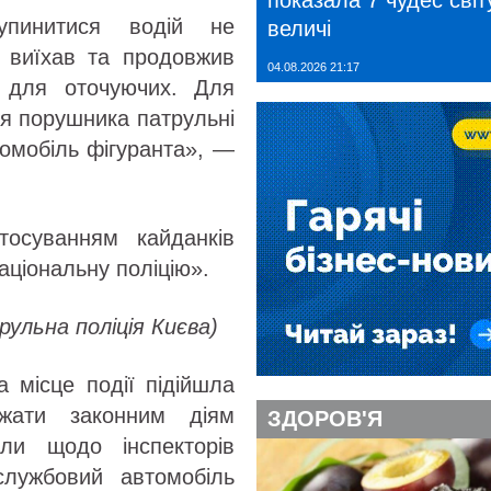
показала 7 чудес світу
упинитися водій не
величі
: виїхав та продовжив
04.08.2026 21:17
 для оточуючих. Для
я порушника патрульні
томобіль фігуранта», —
тосуванням кайданків
аціональну поліцію».
ульна поліція Києва)
а місце події підійшла
джати законним діям
ЗДОРОВ'Я
али щодо інспекторів
службовий автомобіль