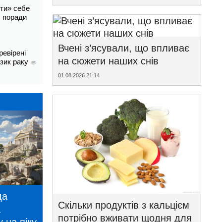
ти» себе
і: поради
Вчені з’ясували, що впливає
ревірені
на сюжети наших снів
изик раку
01.08.2026 21:14
да
Скільки продуктів з кальцієм
а
потрібно вживати щодня для