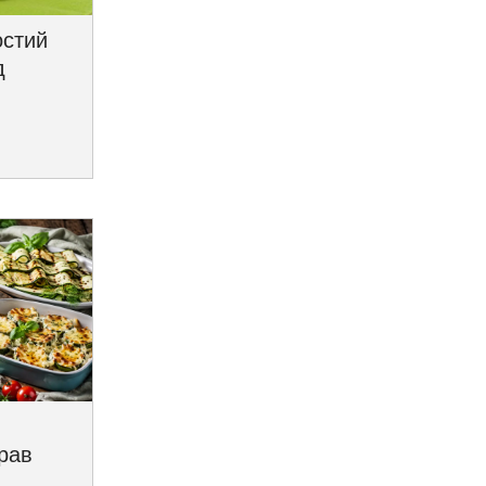
остий
д
трав