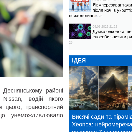
05.08.2026 21:18
Як «перезавантажи
після ночі в укритт
психологині
23
04.08.2026 21:23
Думка онколога: пе
способи знизити р
28
ІДЕЯ
у Деснянському районі
 Nissan, водій якого
м цього, транспортний
що унеможливлювало
Висячі сади та пірамі
Хеопса: нейромереж