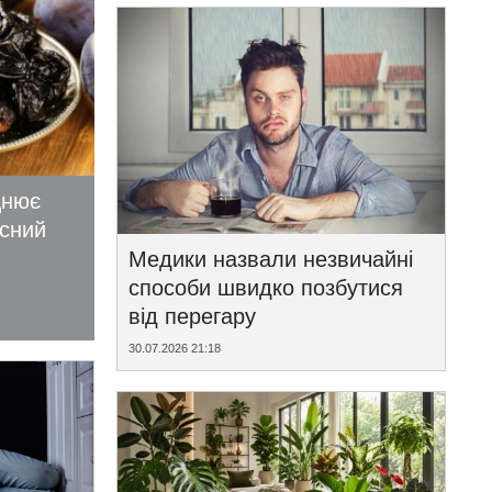
цнює
исний
Медики назвали незвичайні
способи швидко позбутися
від перегару
30.07.2026 21:18