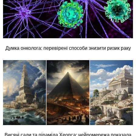
Думка онколога: перевірені способи знизити ризик раку
Висячі сади та піраміда Хеопса: нейромережа показала