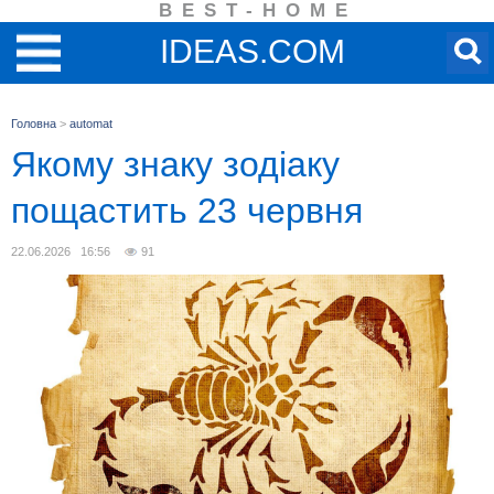
BEST-HOME
IDEAS.COM
Головна
>
automat
Якому знаку зодіаку
пощастить 23 червня
22.06.2026 16:56
91