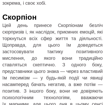
зокрема, і своє хобі.
Скорпіон
Цей день принесе Скорпіонам безліч
сюрпризів і, як наслідок, приємних емоцій, які
торкнуться всіх сфер життя та діяльності.
Щоправда, для цього їм доведеться
застосовувати тактику позитивного
мислення, до якого вони традиційно
ставляться скептично. З одного боку,
представники цього знака — через властивий
їм песимізм — у будь-якій події чи явищі
насамперед бачать негатив, а вже потім —
позитив. З іншого боку, вони не довіряють
психологічним технологіям, вважаючи
їх марними, але цього дня в цьому сенсі