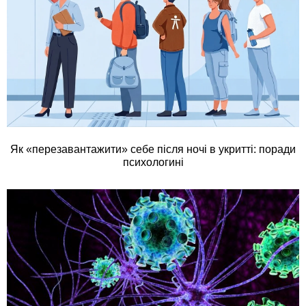
Як «перезавантажити» себе після ночі в укритті: поради
психологині