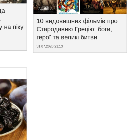
да
а
10 видовищних фільмів про
у на піку
Стародавню Грецію: боги,
герої та великі битви
31.07.2026 21:13