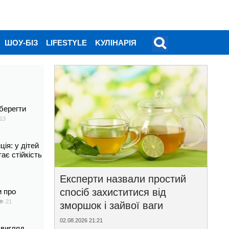
ШОУ-БІЗ
LIFESTYLE
KУЛІНАРІЯ
берегти
13
ія: у дітей
тає стійкість
Експерти назвали простий
спосіб захиститися від
и про
21
зморшок і зайвої ваги
02.08.2026 21:21
 вигляд