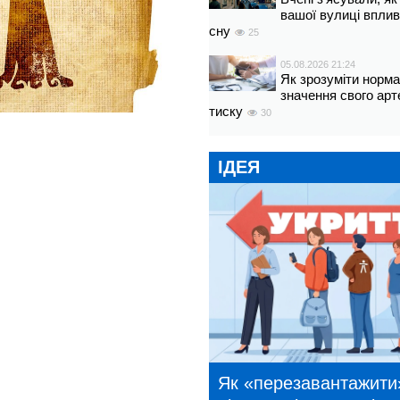
вашої вулиці вплив
сну
25
05.08.2026 21:24
Як зрозуміти норм
значення свого арт
тиску
30
ІДЕЯ
Як «перезавантажити