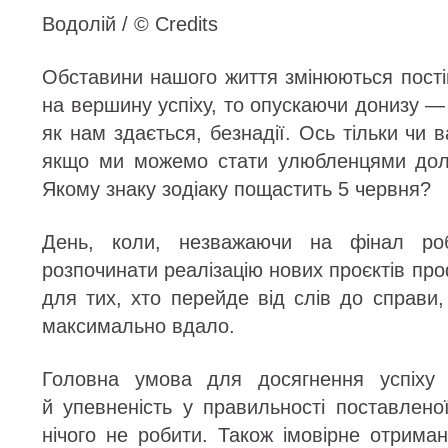
Водолій / © Credits
Обставини нашого життя змінюються пості
на вершину успіху, то опускаючи донизу — 
як нам здається, безнадії. Ось тільки чи 
якщо ми можемо стати улюбленцями долі
Якому знаку зодіаку пощастить 5 червня?
День, коли, незважаючи на фінал ро
розпочинати реалізацію нових проєктів пр
для тих, хто перейде від слів до справи
максимально вдало.
Головна умова для досягнення успіху
й упевненість у правильності поставлено
нічого не робити. Також імовірне отрима