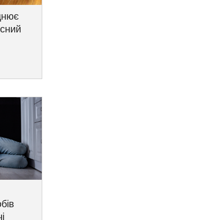
цнює
исний
бів
і