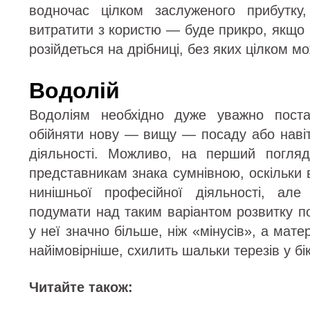
водночас цілком заслуженого прибутку
витратити з користю — буде прикро, якщо
розійдеться на дрібниці, без яких цілком м
Водолій
Водоліям необхідно дуже уважно поста
обійняти нову — вищу — посаду або навіт
діяльності. Можливо, на перший погля
представникам знака сумнівною, оскільки в
нинішньої професійної діяльності, ал
подумати над таким варіантом розвитку по
у неї значно більше, ніж «мінусів», а матер
найімовірніше, схилить шальки терезів у бік
Читайте також: