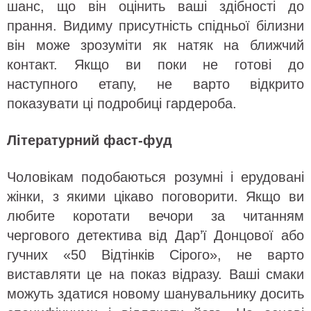
шанс, що він оцінить ваші здібності до
прання. Видиму присутність спідньої білизни
він може зрозуміти як натяк на ближчий
контакт. Якщо ви поки не готові до
наступного етапу, не варто відкрито
показувати ці подробиці гардероба.
Літературний фаст-фуд
Чоловікам подобаються розумні і ерудовані
жінки, з якими цікаво поговорити. Якщо ви
любите коротати вечори за читанням
чергового детектива від Дар’ї Донцової або
гучних «50 Відтінків Сірого», не варто
виставляти це на показ відразу. Ваші смаки
можуть здатися новому шанувальнику досить