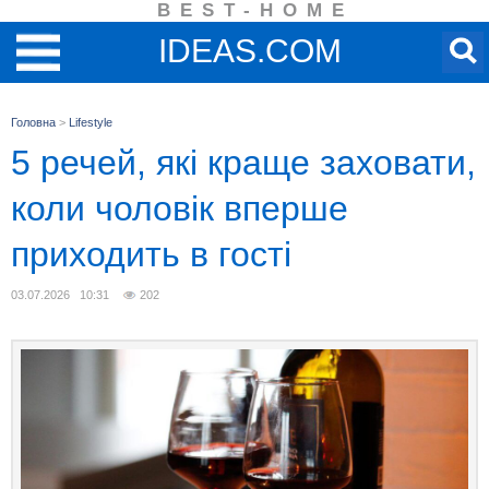
BEST-HOME
IDEAS.COM
Головна
>
Lifestyle
5 речей, які краще заховати,
коли чоловік вперше
приходить в гості
03.07.2026 10:31
202