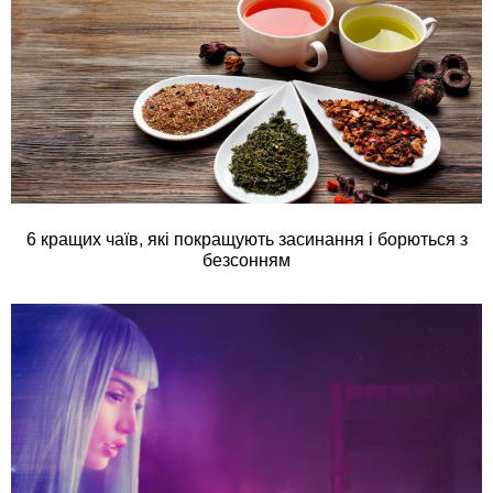
6 кращих чаїв, які покращують засинання і борються з
безсонням