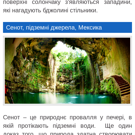
поверхні солончаку з’являються западини,
які нагадують бджолині стільники.
Сенот, підземні джерела, Мексика
Сенот – це природнє провалля у печері, в
якій протікають підземні води. Ще один
доказ того, що природа здатна створювати