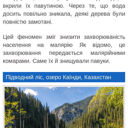
вкрили їх павутиною. Через те, що вода
досить повільно зникала, деякі дерева були
повністю замотані.
Цей феномен зміг знизити захворюваність
населення на малярію Як відомо, це
захворювання передається малярійними
комарами. Саме їх й знищували павуки.
Підводний ліс, озеро Каїнди, Казахстан