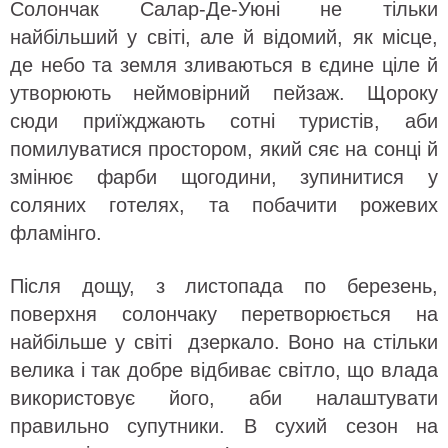
Солончак Салар-Де-Уюні не тільки
найбільший у світі, але й відомий, як місце,
де небо та земля зливаються в єдине ціле й
утворюють неймовірний пейзаж. Щороку
сюди приїжджають сотні туристів, аби
помилуватися простором, який сяє на сонці й
змінює фарби щогодини, зупинитися у
соляних готелях, та побачити рожевих
фламінго.
Після дощу, з листопада по березень,
поверхня солончаку перетворюється на
найбільше у світі дзеркало. Воно на стільки
велика і так добре відбиває світло, що влада
використовує його, аби налаштувати
правильно супутники. В сухий сезон на