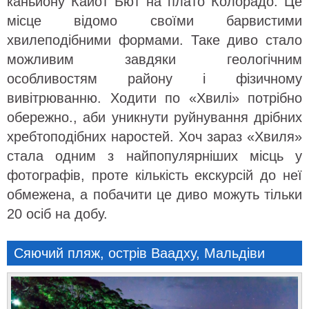
каньйону Кайот Бют на плато Колорадо. Це
місце відомо своїми барвистими
хвилеподібними формами. Таке диво стало
можливим завдяки геологічним
особливостям району і фізичному
вивітрюванню. Ходити по «Хвилі» потрібно
обережно., аби уникнути руйнування дрібних
хребтоподібних наростей. Хоч зараз «Хвиля»
стала одним з найпопулярніших місць у
фотографів, проте кількість екскурсій до неї
обмежена, а побачити це диво можуть тільки
20 осіб на добу.
Сяючий пляж, острів Ваадху, Мальдіви