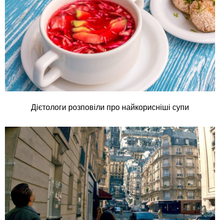
Дієтологи розповіли про найкорисніші супи