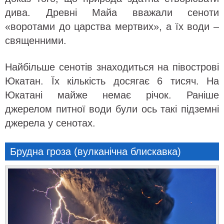
дива. Древні Майа вважали сеноти
«воротами до царства мертвих», а їх води –
священними.
Найбільше сенотів знаходиться на півострові
Юкатан. Їх кількість досягає 6 тисяч. На
Юкатані майже немає річок. Раніше
джерелом питної води були ось такі підземні
джерела у сенотах.
Брудна гроза (вулканічна блискавка)