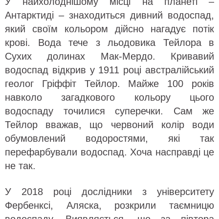
У найхолоднішому місці на планеті –
Антарктиді – знаходиться дивний водоспад,
який своїм кольором дійсно нагадує потік
крові. Вода тече з льодовика Тейлора в
Сухих долинах Мак-Мердо. Кривавий
водоспад відкрив у 1911 році австралійський
геолог Гріффіт Тейлор. Майже 100 років
навколо загадкового кольору цього
водоспаду точилися суперечки. Сам же
Тейлор вважав, що червоний колір води
обумовлений водоростями, які так
перефарбували водоспад. Хоча насправді це
не так.
У 2018 році дослідники з університету
Фербенксі, Аляска, розкрили таємницю