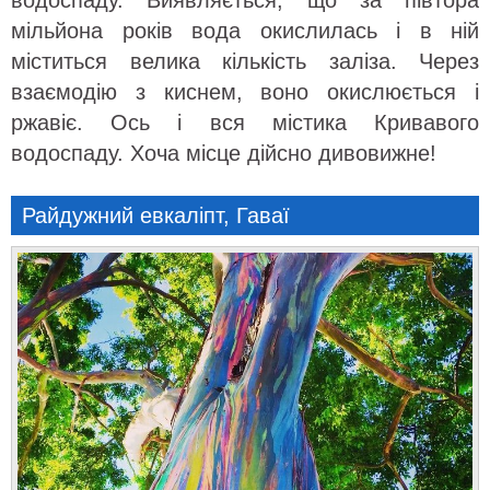
водоспаду. Виявляється, що за півтора
мільйона років вода окислилась і в ній
міститься велика кількість заліза. Через
взаємодію з киснем, воно окислюється і
ржавіє. Ось і вся містика Кривавого
водоспаду. Хоча місце дійсно дивовижне!
Райдужний евкаліпт, Гаваї