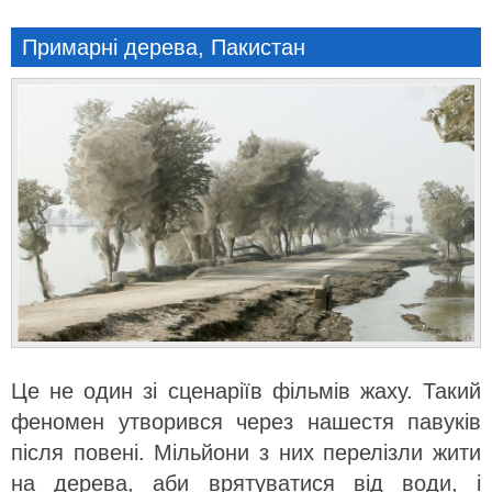
Примарні дерева, Пакистан
Це не один зі сценаріїв фільмів жаху. Такий
феномен утворився через нашестя павуків
після повені. Мільйони з них перелізли жити
на дерева, аби врятуватися від води, і