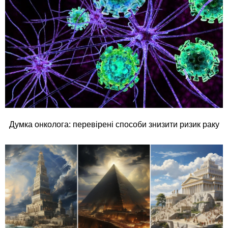
Думка онколога: перевірені способи знизити ризик раку