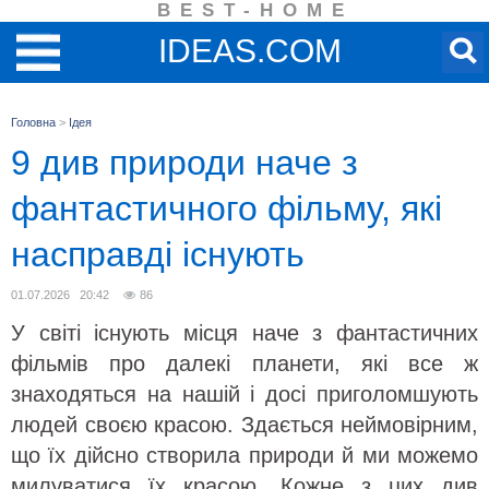
BEST-HOME
IDEAS.COM
Головна
>
Ідея
9 див природи наче з
фантастичного фільму, які
насправді існують
01.07.2026 20:42
86
У світі існують місця наче з фантастичних
фільмів про далекі планети, які все ж
знаходяться на нашій і досі приголомшують
людей своєю красою. Здається неймовірним,
що їх дійсно створила природи й ми можемо
милуватися їх красою. Кожне з цих див