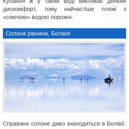
Купання ж у такий воді викликає деякий
дискомфорт, тому найчастіше пляжі з
«сяючою» водою порожні.
Солона рівнина, Болівія
Справжнє солоне диво знаходиться в Болівії.