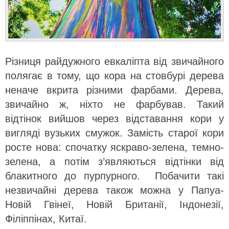
Різниця райдужного евкаліпта від звичайного
полягає в тому, що кора на стовбурі дерева
неначе вкрита різними фарбами. Дерева,
звичайно ж, ніхто не фарбував. Такий
відтінок вийшов через відставання кори у
вигляді вузьких смужок. Замість старої кори
росте нова: спочатку яскраво-зелена, темно-
зелена, а потім з’являються відтінки від
блакитного до пурпурного. Побачити такі
незвичайні дерева також можна у Папуа-
Новій Гвінеї, Новій Британії, Індонезії,
Філіппінах, Китаї.