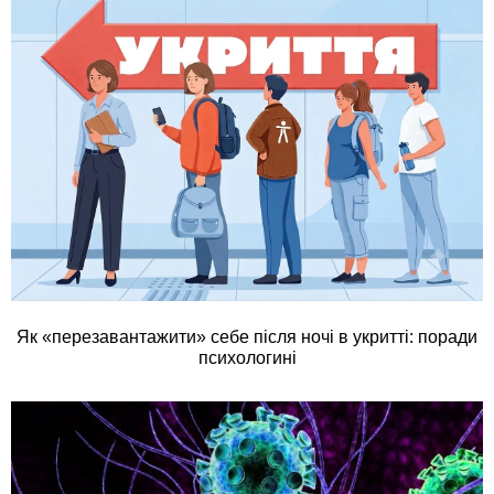
Як «перезавантажити» себе після ночі в укритті: поради
психологині