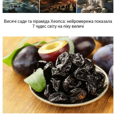
Висячі сади та піраміда Хеопса: нейромережа показала
7 чудес світу на піку величі