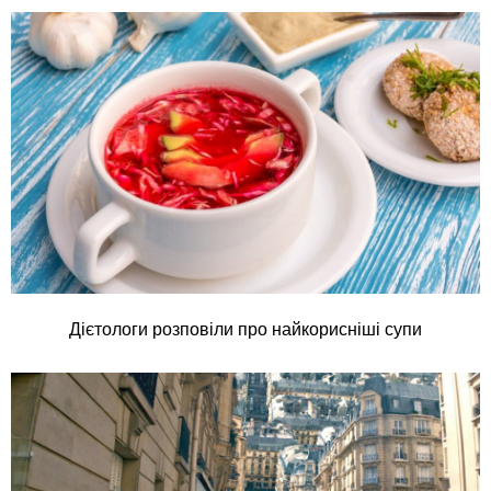
Дієтологи розповіли про найкорисніші супи