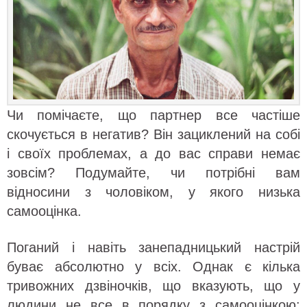
Чи помічаєте, що партнер все частіше
скочується в негатив? Він зациклений на собі
і своїх проблемах, а до вас справи немає
зовсім? Подумайте, чи потрібні вам
відносини з чоловіком, у якого низька
самооцінка.
Поганий і навіть занепадницький настрій
буває абсолютно у всіх. Однак є кілька
тривожних дзвіночків, що вказують, що у
людини не все в порядку з самооцінкою: