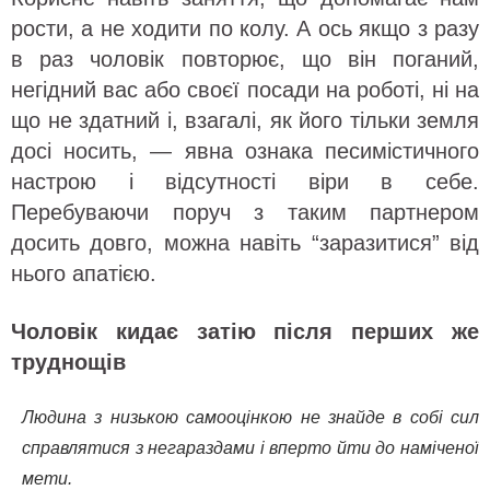
рости, а не ходити по колу. А ось якщо з разу
в раз чоловік повторює, що він поганий,
негідний вас або своєї посади на роботі, ні на
що не здатний і, взагалі, як його тільки земля
досі носить, — явна ознака песимістичного
настрою і відсутності віри в себе.
Перебуваючи поруч з таким партнером
досить довго, можна навіть “заразитися” від
нього апатією.
Чоловік кидає затію після перших же
труднощів
Людина з низькою самооцінкою не знайде в собі сил
справлятися з негараздами і вперто йти до наміченої
мети.