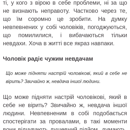
ті, у кого з вірою в себе проблеми, ні за що
не визнають неправоту. Частково через те,
що їм соромно це зробити. На думку
невпевнених у собі чоловіків, погоджуються,
що помилилися, і вибачаються тільки
невдахи. Хоча в житті все якраз навпаки.
Чоловік радіє чужим невдачам
Що може підняти настрій чоловікові, який в себе не
вірить? Звичайно ж, невдача іншої людини.
Що може підняти настрій чоловікові, який в
себе не вірить? Звичайно ж, невдача іншої
людини. Невпевненим в собі подобається
спостерігати за провалами, в такі моменти
вони відчувають душевний підйом, думають,