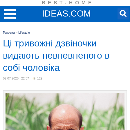
BEST-HOME
IDEAS.COM
Головна
>
Lifestyle
Ці тривожні дзвіночки
видають невпевненого в
собі чоловіка
02.07.2026 22:37
129