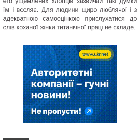
его ущемлених хлопців зазвичай такі думки
їм і вселяє. Для людини щиро люблячої і з
адекватною самооцінкою прислухатися до
слів коханої жінки титанічної праці не складе.