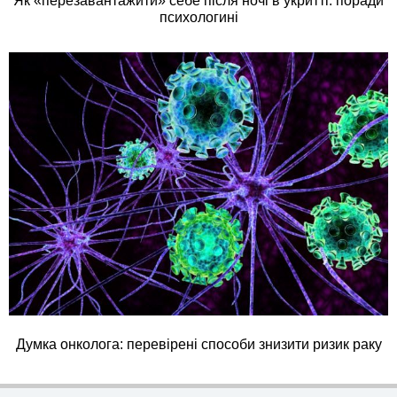
Як «перезавантажити» себе після ночі в укритті: поради
психологині
Думка онколога: перевірені способи знизити ризик раку