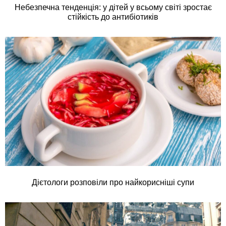
Небезпечна тенденція: у дітей у всьому світі зростає
стійкість до антибіотиків
Дієтологи розповіли про найкорисніші супи