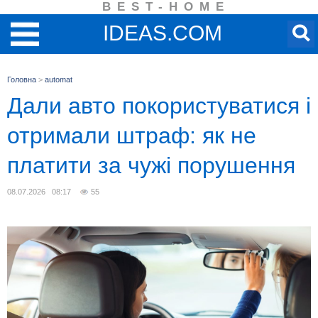
BEST-HOME
IDEAS.COM
Головна
>
automat
Дали авто покористуватися і
отримали штраф: як не
платити за чужі порушення
08.07.2026 08:17
55