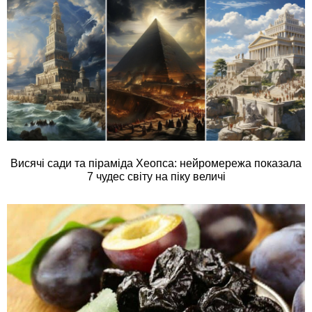
Висячі сади та піраміда Хеопса: нейромережа показала
7 чудес світу на піку величі