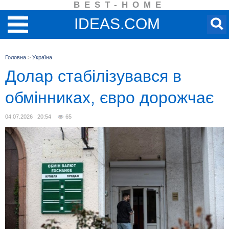
BEST-HOME
IDEAS.COM
Головна
>
Україна
Долар стабілізувався в
обмінниках, євро дорожчає
04.07.2026 20:54
65