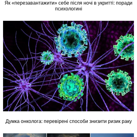
Як «перезавантажити» себе після ночі в укритті: поради
психологині
Думка онколога: перевірені способи знизити ризик раку