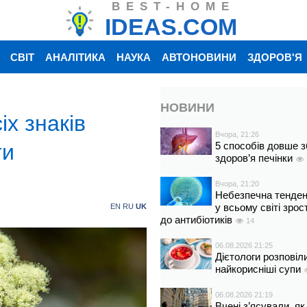
BEST-HOME
IDEAS.COM
СВІТ
АНАЛІТИКА
НАУКА
АВТОНОВИНИ
ЗДОРОВ'Я
НОВИНИ
іх знаків
Вчора, 21:26
ти
5 способів довше з
здоров’я печінки
Вчора, 21:20
Небезпечна тенденц
у всьому світі зрос
EN
RU
UK
до антибіотиків
14
06.08.2026 21:25
Дієтологи розповіл
найкорисніші супи
06.08.2026 21:19
Вчені з’ясували, як