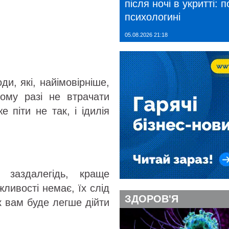
після ночі в укритті: 
психологині
05.08.2026 21:18
и, які, найімовірніше,
ому разі не втрачати
 піти не так, і ідилія
і заздалегідь, краще
ливості немає, їх слід
ЗДОРОВ'Я
 вам буде легше дійти