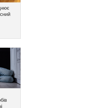
цнює
исний
бів
і