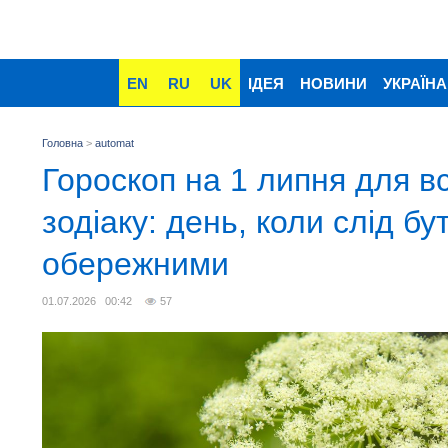
EN
RU
UK
ІДЕЯ
НОВИНИ
УКРАЇНА
Головна
>
automat
Гороскоп на 1 липня для вс
зодіаку: день, коли слід бу
обережними
01.07.2026 00:42
57