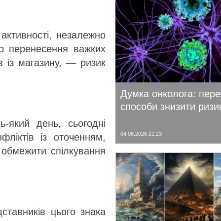
 активності, незалежно
до перенесення важких
в із магазину, — ризик
Думка онколога: пере
способи знизити ризи
ь-який день, сьогодні
04.08.2026 21:23
фліктів із оточенням,
 обмежити спілкування
ставників цього знака