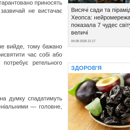
 гарантовано приносять
Висячі сади та пірамі
 зазвичай не вистачає
Хеопса: нейромереж
показала 7 чудес світ
величі
04.08.2026 21:17
 не вийде, тому бажано
рисвятити час собі або
потребує ретельного
ЗДОРОВ'Я
 на думку спадатимуть
геніальними — головне,