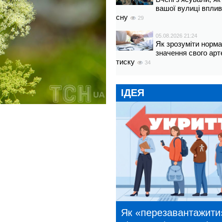
вашої вулиці вплив
сну
29
05.08.2026 21:24
Як зрозуміти норм
значення свого арт
тиску
34
ІДЕЯ
Як «перезавантажити