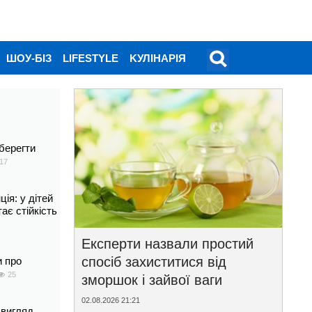
ШОУ-БІЗ
LIFESTYLE
KУЛІНАРІЯ
берегти
17
ія: у дітей
тає стійкість
Експерти назвали простий
спосіб захиститися від
и про
25
зморшок і зайвої ваги
02.08.2026 21:21
 вигляд