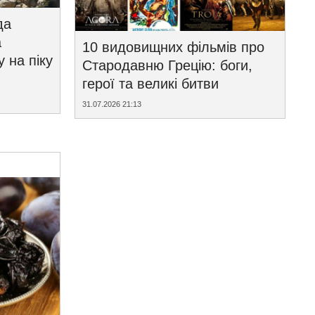
да
а
10 видовищних фільмів про
у на піку
Стародавню Грецію: боги,
герої та великі битви
31.07.2026 21:13