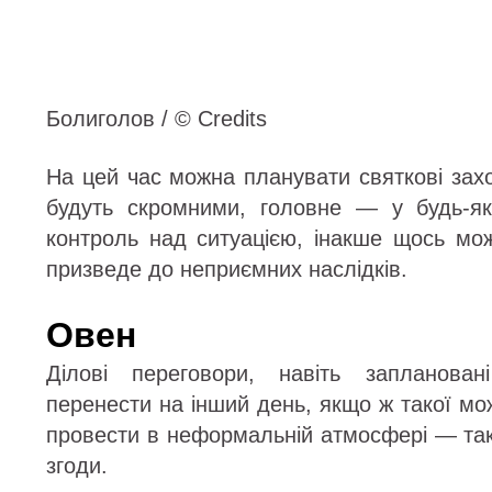
Болиголов / © Credits
На цей час можна планувати святкові заход
будуть скромними, головне — у будь-як
контроль над ситуацією, інакше щось може
призведе до неприємних наслідків.
Овен
Ділові переговори, навіть запланован
перенести на інший день, якщо ж такої мож
провести в неформальній атмосфері — так
згоди.