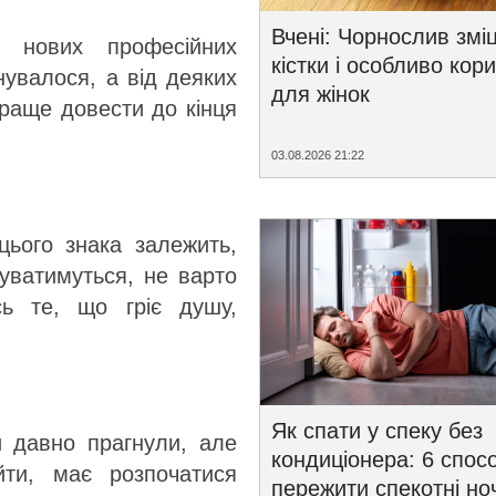
Вчені: Чорнослив змі
 нових професійних
кістки і особливо кор
нувалося, а від деяких
для жінок
краще довести до кінця
03.08.2026 21:22
цього знака залежить,
ватимуться, не варто
ь те, що гріє душу,
Як спати у спеку без
и давно прагнули, але
кондиціонера: 6 спосо
йти, має розпочатися
пережити спекотні ноч