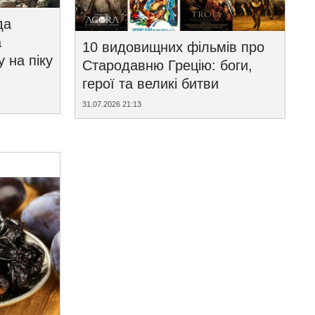
да
а
10 видовищних фільмів про
у на піку
Стародавню Грецію: боги,
герої та великі битви
31.07.2026 21:13