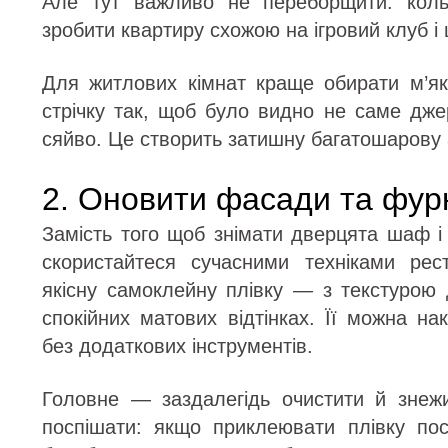
Але тут важливо не переборщити: коль
зробити квартиру схожою на ігровий клуб і
Для житлових кімнат краще обирати м’яке
стрічку так, щоб було видно не саме дже
сяйво. Це створить затишну багатошарову
2. Оновити фасади та фурн
Замість того щоб знімати дверцята шаф і
скористайтеся сучасними техніками рес
якісну самоклейну плівку — з текстурою
спокійних матових відтінках. Її можна на
без додаткових інструментів.
Головне — заздалегідь очистити й знеж
поспішати: якщо приклеювати плівку по