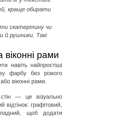
ей, краще обирати
лити скатертину чи
и й рушники. Такі
 віконні рами
ити навіть найпростіші
ову фарбу без різкого
 або віконні рами.
стін — це візуально
й відтінок: графітовий,
оладний, щоб додати