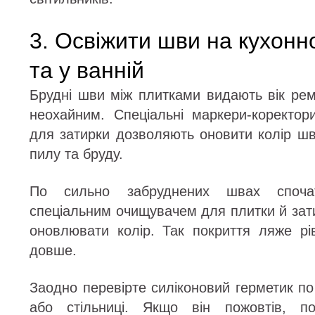
3. Освіжити шви на кухон
та у ванній
Брудні шви між плитками видають вік рем
неохайним. Спеціальні маркери-коректо
для затирки дозволяють оновити колір шв
пилу та бруду.
По сильно забруднених швах споча
спеціальним очищувачем для плитки й зати
оновлювати колір. Так покриття ляже рі
довше.
Заодно перевірте силіконовий герметик п
або стільниці. Якщо він пожовтів, по