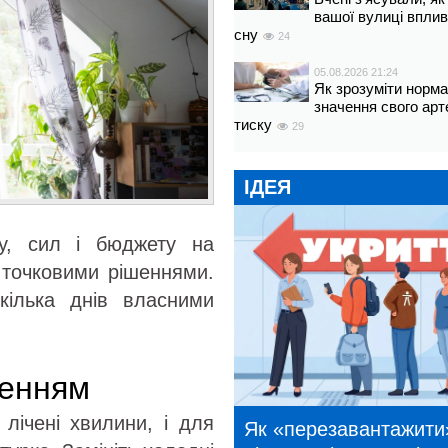
вашої вулиці вплив
сну
24
05.08.2026 21:24
Як зрозуміти норм
значення свого арт
тиску
29
ІДЕЯ
су, сил і бюджету на
 точковими рішеннями.
кілька днів власними
ленням
 лічені хвилини, і для
Як «перезавантажити