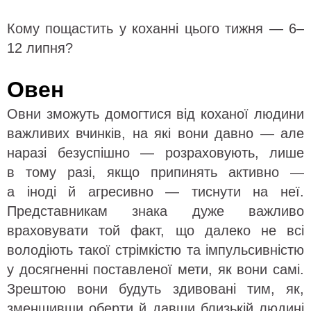
Кому пощастить у коханні цього тижня — 6–
12 липня?
Овен
Овни зможуть домогтися від коханої людини
важливих вчинків, на які вони давно — але
наразі безуспішно — розраховують, лише
в тому разі, якщо припинять активно —
а іноді й агресивно — тиснути на неї.
Представникам знака дуже важливо
враховувати той факт, що далеко не всі
володіють такої стрімкістю та імпульсивністю
у досягненні поставленої мети, як вони самі.
Зрештою вони будуть здивовані тим, як,
зменшивши оберти й давши близькій людині