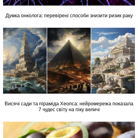
Думка онколога: перевірені способи знизити ризик раку
Висячі сади та піраміда Хеопса: нейромережа показала
7 чудес світу на піку величі