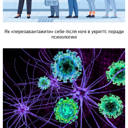
Як «перезавантажити» себе після ночі в укритті: поради
психологині