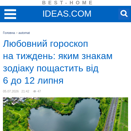
BEST-HOME
IDEAS.COM
Головна
>
automat
Любовний гороскоп
на тиждень: яким знакам
зодіаку пощастить від
6 до 12 липня
05.07.2026 21:42
47