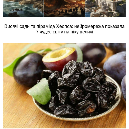
Висячі сади та піраміда Хеопса: нейромережа показала
7 чудес світу на піку величі