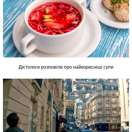
Дієтологи розповіли про найкорисніші супи