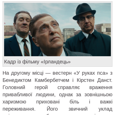
Кадр із фільму «Ірландець»
На другому місці — вестерн «У руках пса» з
Бенедиктом Камбербетчем і Кірстен Данст.
Головний герой справляє враження
привабливої людини, однак за зовнішньою
харизмою приховані біль і важкі
переживання. Його звичний уклад