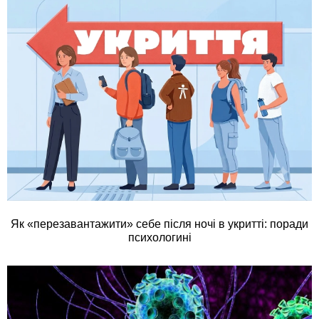
Як «перезавантажити» себе після ночі в укритті: поради
психологині