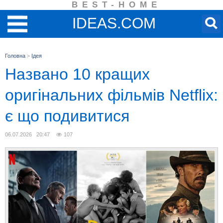
BEST-HOME
IDEAS.COM
Головна
>
Ідея
Названо 10 кращих
оригінальних фільмів Netflix:
є що подивитися
06.07.2026 20:47
107