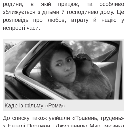
родини, в якій працює, та особливо
зближується з дітьми й господинею дому. Це
розповідь про любов, втрату й надію у
непрості часи.
Кадр із фільму «Рома»
До списку також увійшли «Травень, грудень»
з Наталі Портман і Джуліанною Мур, мюзикл