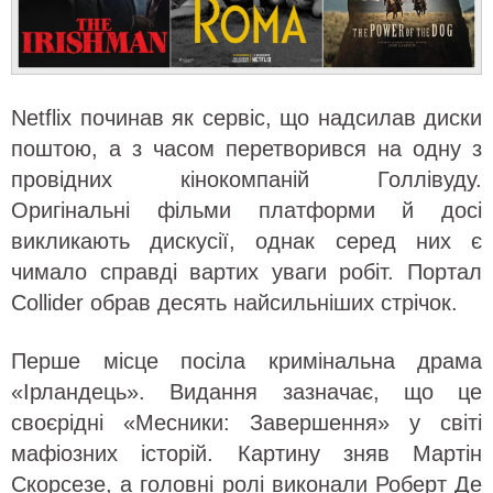
Netflix починав як сервіс, що надсилав диски
поштою, а з часом перетворився на одну з
провідних кінокомпаній Голлівуду.
Оригінальні фільми платформи й досі
викликають дискусії, однак серед них є
чимало справді вартих уваги робіт. Портал
Collider обрав десять найсильніших стрічок.
Перше місце посіла кримінальна драма
«Ірландець». Видання зазначає, що це
своєрідні «Месники: Завершення» у світі
мафіозних історій. Картину зняв Мартін
Скорсезе, а головні ролі виконали Роберт Де