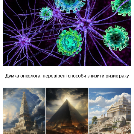
Думка онколога: перевірені способи знизити ризик раку