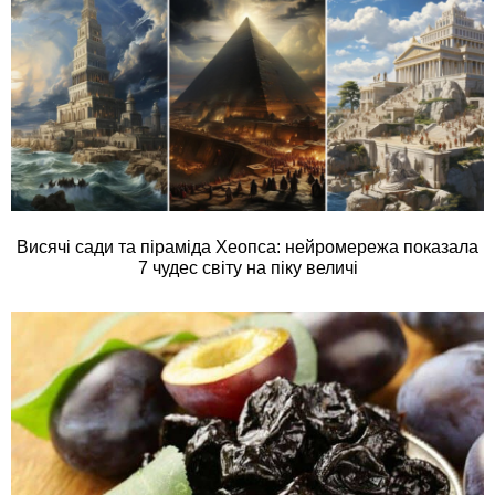
Висячі сади та піраміда Хеопса: нейромережа показала
7 чудес світу на піку величі