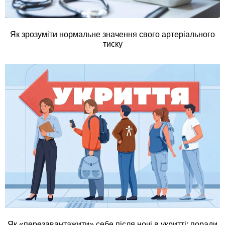
Як зрозуміти нормальне значення свого артеріального
тиску
Як «перезавантажити» себе після ночі в укритті: поради