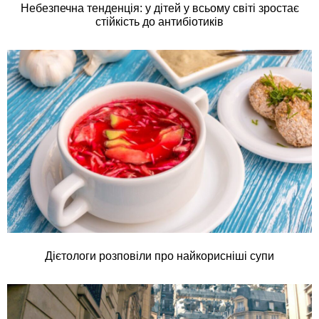
Небезпечна тенденція: у дітей у всьому світі зростає
стійкість до антибіотиків
Дієтологи розповіли про найкорисніші супи