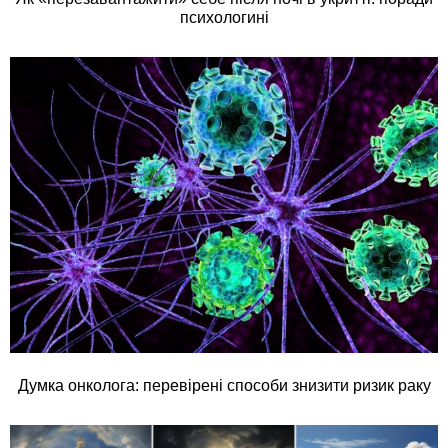
психологині
Думка онколога: перевірені способи знизити ризик раку