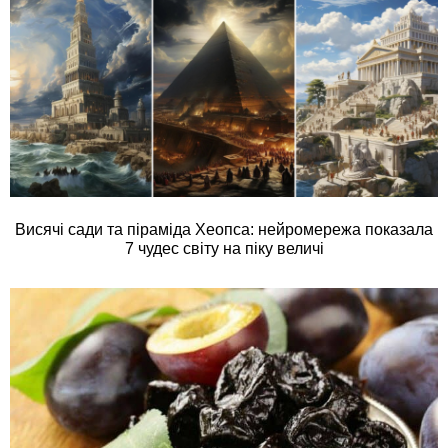
Висячі сади та піраміда Хеопса: нейромережа показала
7 чудес світу на піку величі