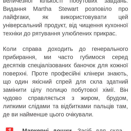
величезної кількості побутових завдань.
Видання Martha Stewart розповіло про
лайфгаки, як використовувати цей
універсальний продукт, від чищення кухонної
техніки до рятування улюблених прикрас.
Коли справа доходить до генерального
прибирання, ми часто губимося серед
десятків спеціалізованих баночок для кожної
поверхні. Проте професійні клінери знають,
що один якісний спрей для скла здатний
замінити цілу полицю побутової хімії. Він
чудово справляється з жиром, брудом,
липкими слідами та відбитками пальців там,
де ви найменше цього очікували.
Маркерні дошки.
Засіб для скла