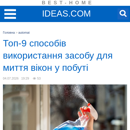
BEST-HOME
IDEAS.COM
Головна
>
automat
Топ-9 способів
використання засобу для
миття вікон у побуті
04.07.2026 19:29
53