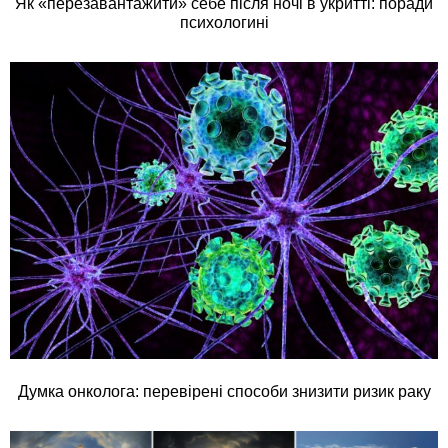
Як «перезавантажити» себе після ночі в укритті: поради
психологині
Думка онколога: перевірені способи знизити ризик раку