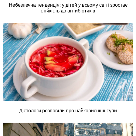
Небезпечна тенденція: у дітей у всьому світі зростає
стійкість до антибіотиків
Дієтологи розповіли про найкорисніші супи