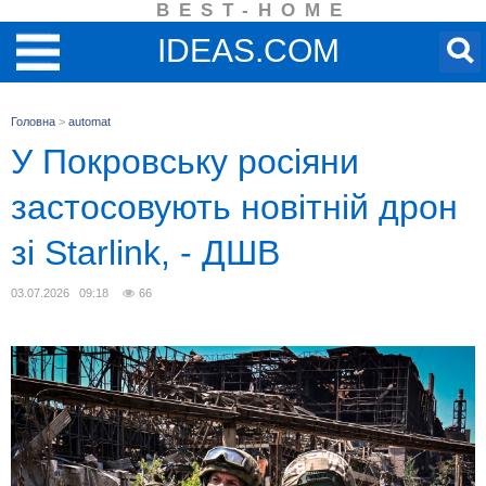
BEST-HOME
IDEAS.COM
Головна
>
automat
У Покровську росіяни
застосовують новітній дрон
зі Starlink, - ДШВ
03.07.2026 09:18
66