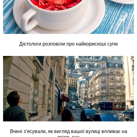
Дієтологи розповіли про найкорисніші супи
Вчені з’ясували, як вигляд вашої вулиці впливає на