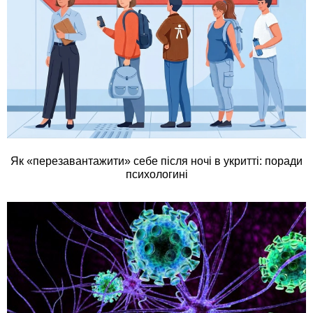
Як «перезавантажити» себе після ночі в укритті: поради
психологині