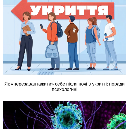
Як «перезавантажити» себе після ночі в укритті: поради
психологині