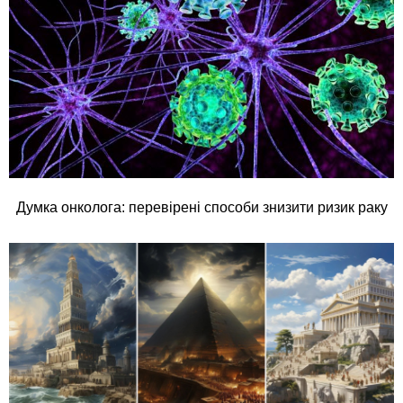
Думка онколога: перевірені способи знизити ризик раку