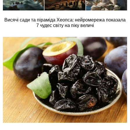
Висячі сади та піраміда Хеопса: нейромережа показала
7 чудес світу на піку величі