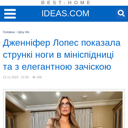
BEST-HOME
IDEAS.COM
Головна
>
Шоу-біз
Дженніфер Лопес показала
стрункі ноги в мініспідниці
та з елегантною зачіскою
21.11.2024 21:50
266