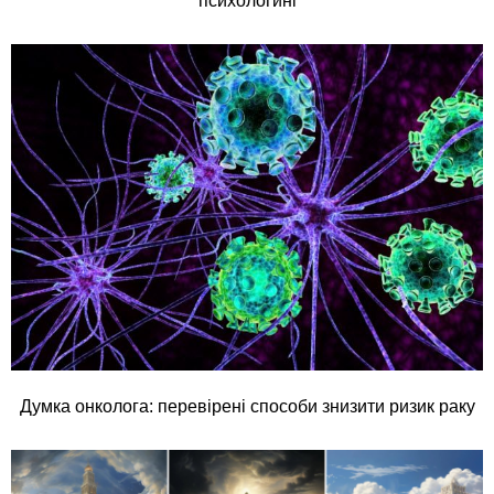
психологині
Думка онколога: перевірені способи знизити ризик раку