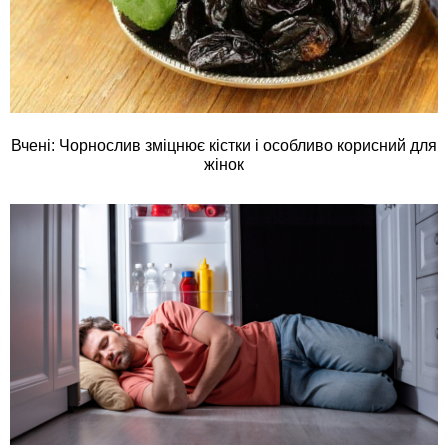
Вчені: Чорнослив зміцнює кістки і особливо корисний для
жінок