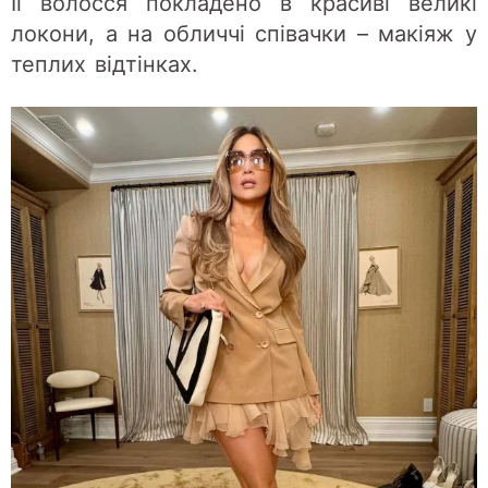
Її волосся покладено в красиві великі
локони, а на обличчі співачки – макіяж у
теплих відтінках.