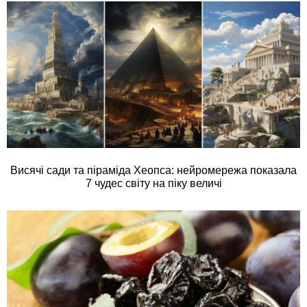
Висячі сади та піраміда Хеопса: нейромережа показала
7 чудес світу на піку величі