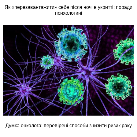
Як «перезавантажити» себе після ночі в укритті: поради
психологині
Думка онколога: перевірені способи знизити ризик раку