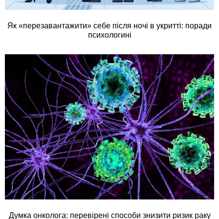
Як «перезавантажити» себе після ночі в укритті: поради
психологині
Думка онколога: перевірені способи знизити ризик раку