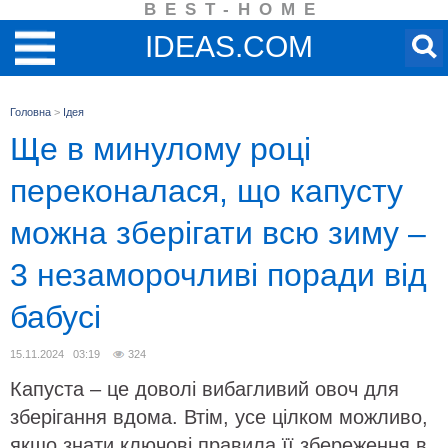
BEST-HOME
IDEAS.COM
Головна
>
Ідея
Ще в минулому році
переконалася, що капусту
можна зберігати всю зиму –
3 незаморочливі поради від
бабусі
15.11.2024 03:19
324
Капуста – це доволі вибагливий овоч для
зберігання вдома. Втім, усе цілком можливо,
якщо знати ключові правила її збереження в