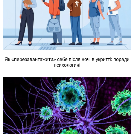
Як «перезавантажити» себе після ночі в укритті: поради
психологині