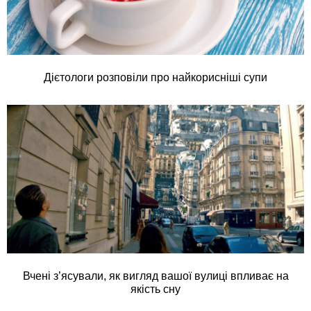
Дієтологи розповіли про найкорисніші супи
Вчені з’ясували, як вигляд вашої вулиці впливає на
якість сну