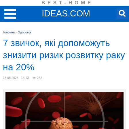
BEST-HOME
IDEAS.COM
Головна
>
Здоров'я
7 звичок, які допоможуть
знизити ризик розвитку раку
на 20%
15.05.2025 18:13
282