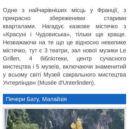
Одне з найчарівніших місць у Франції, з
прекрасно збереженими старими
кварталами. Нагадує казкове містечко з
«Красуні і Чудовиська», тільки ще краще.
Незважаючи на те що це відносно невелике
містечко, тут є 3 театри, зал нової музики Le
Grillen, 4 бібліотеки, центр сучасного
мистецтва і 5 музеїв, включаючи знаменитий
у всьому світі Музей сакрального мистецтва
Унтерлінден (Musée d’Unterlinden).
Печери Бату, Малайзія