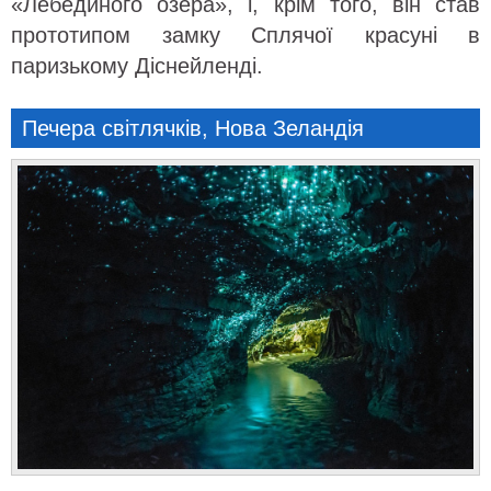
«Лебединого озера», і, крім того, він став
прототипом замку Сплячої красуні в
паризькому Діснейленді.
Печера світлячків, Нова Зеландія