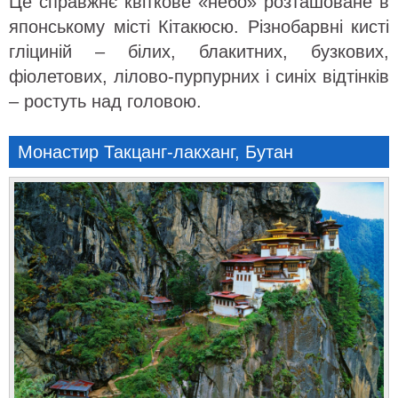
Це справжнє квіткове «небо» розташоване в
японському місті Кітакюсю. Різнобарвні кисті
гліциній – білих, блакитних, бузкових,
фіолетових, лілово-пурпурних і синіх відтінків
– ростуть над головою.
Монастир Такцанг-лакханг, Бутан