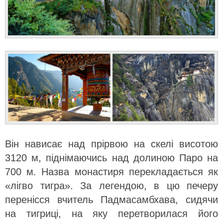
Він нависає над прірвою на скелі висотою
3120 м, піднімаючись над долиною Паро на
700 м. Назва монастиря перекладається як
«лігво тигра». За легендою, в цю печеру
перенісся вчитель Падмасамбхава, сидячи
на тигриці, на яку перетворилася його