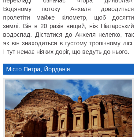
перекладі означає «гора диявола».
Водяному потоку Анхеля доводиться
пролетіти майже кілометр, щоб досягти
землі. Він в 20 разів вищий, ніж Ніагарський
водоспад. Дістатися до Анхеля нелегко, так
як він знаходиться в густому тропічному лісі.
І тут немає ніяких доріг, що ведуть до нього.
Місто Петра, Йорданія