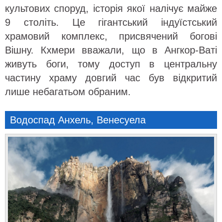
культових споруд, історія якої налічує майже
9 століть. Це гігантський індуїстський
храмовий комплекс, присвячений богові
Вішну. Кхмери вважали, що в Ангкор-Ваті
живуть боги, тому доступ в центральну
частину храму довгий час був відкритий
лише небагатьом обраним.
Водоспад Анхель, Венесуела