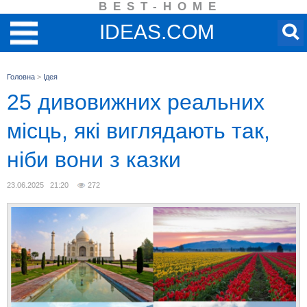
BEST-HOME
IDEAS.COM
Головна
>
Ідея
25 дивовижних реальних
місць, які виглядають так,
ніби вони з казки
23.06.2025 21:20
272