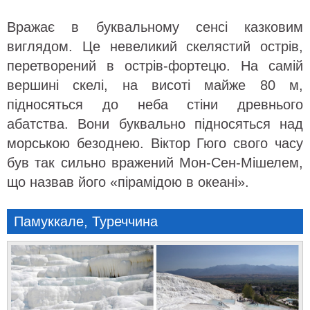
Вражає в буквальному сенсі казковим
виглядом. Це невеликий скелястий острів,
перетворений в острів-фортецю. На самій
вершині скелі, на висоті майже 80 м,
підносяться до неба стіни древнього
абатства. Вони буквально підносяться над
морською безоднею. Віктор Гюго свого часу
був так сильно вражений Мон-Сен-Мішелем,
що назвав його «пірамідою в океані».
Памуккале, Туреччина