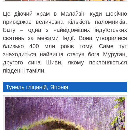
Це діючий храм в Малайзії, куди щорічно
приїжджає величезна кількість паломників.
Бату – одна з найвідоміших індуїстських
святинь за межами Індії. Вона утворилися
близько 400 млн років тому. Саме тут
знаходиться найвища статуя бога Муруган,
другого сина Шиви, якому поклоняються
південні таміли.
Тунель гліциній, Японія