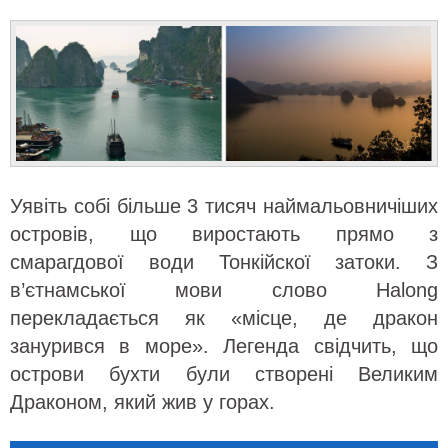
Уявіть собі більше 3 тисяч наймальовничіших
островів, що виростають прямо з
смарагдової води Тонкійскої затоки. З
в’єтнамської мови слово Halong
перекладається як «місце, де дракон
занурився в море». Легенда свідчить, що
острови бухти були створені Великим
Драконом, який жив у горах.