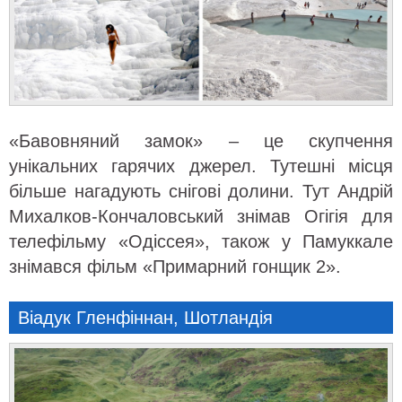
«Бавовняний замок» – це скупчення
унікальних гарячих джерел. Тутешні місця
більше нагадують снігові долини. Тут Андрій
Михалков-Кончаловський знімав Огігія для
телефільму «Одіссея», також у Памуккале
знімався фільм «Примарний гонщик 2».
Віадук Гленфіннан, Шотландія