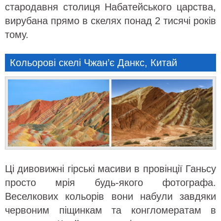
стародавня столиця Набатейського царства,
вирубана прямо в скелях понад 2 тисячі років
тому.
Кольорові скелі Чжан’є Данкс, Китай
Ці дивовижні гірські масиви в провінції Ганьсу
просто мрія будь-якого фотографа.
Веселкових кольорів вони набули завдяки
червоним піщинкам та конгломератам в