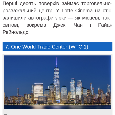
Перші десять поверхів займає торговельно-
розважальний центр. У Lotte Cinema на стіні
залишили автографи зірки — як місцеві, так і
світові, зокрема Джекі Чан і Райан
Рейнольдс.
7. One World Trade Center (WTC 1)
–