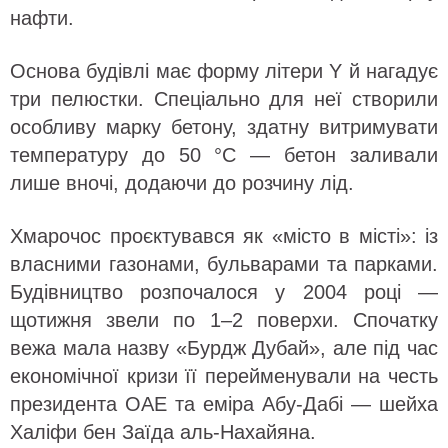
нафти.
Основа будівлі має форму літери Y й нагадує
три пелюстки. Спеціально для неї створили
особливу марку бетону, здатну витримувати
температуру до 50 °C — бетон заливали
лише вночі, додаючи до розчину лід.
Хмарочос проєктувався як «місто в місті»: із
власними газонами, бульварами та парками.
Будівництво розпочалося у 2004 році —
щотижня звели по 1–2 поверхи. Спочатку
вежа мала назву «Бурдж Дубай», але під час
економічної кризи її перейменували на честь
президента ОАЕ та еміра Абу-Дабі — шейха
Халіфи бен Заїда аль-Нахайяна.