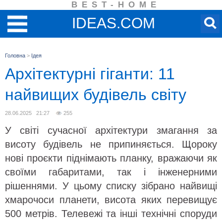
BEST-HOME
IDEAS.COM
Головна
>
Ідея
Архітектурні гіганти: 11
найвищих будівель світу
28.06.2025 21:27
255
У світі сучасної архітектури змагання за
висоту будівель не припиняється. Щороку
нові проєкти піднімають планку, вражаючи як
своїми габаритами, так і інженерними
рішеннями. У цьому списку зібрано найвищі
хмарочоси планети, висота яких перевищує
500 метрів. Телевежі та інші технічні споруди