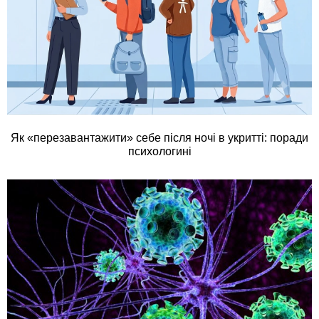
Як «перезавантажити» себе після ночі в укритті: поради
психологині