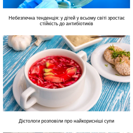
Небезпечна тенденція: у дітей у всьому світі зростає
стійкість до антибіотиків
Дієтологи розповіли про найкорисніші супи