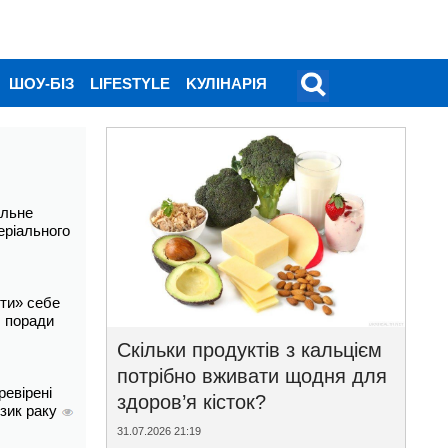
ШОУ-БІЗ
LIFESTYLE
KУЛІНАРІЯ
альне
еріального
ти» себе
і: поради
Скільки продуктів з кальцієм
потрібно вживати щодня для
ревірені
здоров’я кісток?
изик раку
31.07.2026 21:19