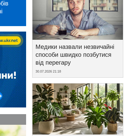
бів
і
Медики назвали незвичайні
способи швидко позбутися
від перегару
30.07.2026 21:18