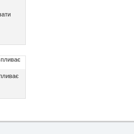
вати
впливає