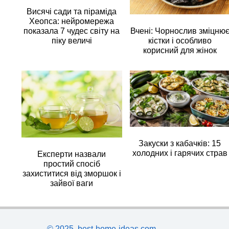
Висячі сади та піраміда
Хеопса: нейромережа
Вчені: Чорнослив зміцню
показала 7 чудес світу на
кістки і особливо
піку величі
корисний для жінок
Закуски з кабачків: 15
холодних і гарячих страв
Експерти назвали
простий спосіб
захиститися від зморшок і
зайвої ваги
© 2025, best-home-ideas.com