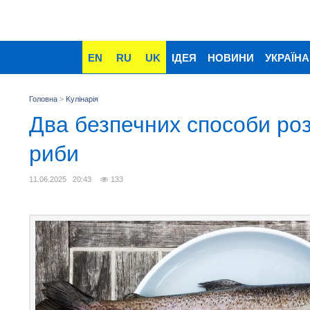
EN
RU
UK
ІДЕЯ
НОВИНИ
УКРАЇНА
Головна
>
Kулінарія
Два безпечних способи р
риби
11.06.2025 20:43
133