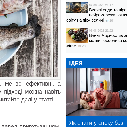
04.08.2026 21:17
Висячі сади та пір
нейромережа показ
світу на піку величі
16
03.08.2026 21:22
Вчені: Чорнослив 
кістки і особливо 
жінок
28
ІДЕЯ
. Не всі ефективні, а
у підході можна навіть
итайте далі у статті.
Як спати у спеку без
 перед приготуванням.