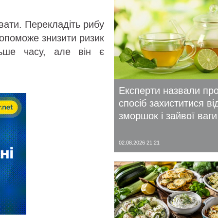
вати. Перекладіть рибу
допоможе знизити ризик
льше часу, але він є
Експерти назвали пр
спосіб захиститися ві
зморшок і зайвої ваги
02.08.2026 21:21