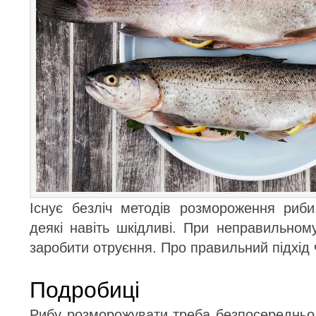
Існує безліч методів розмороження риби
деякі навіть шкідливі. При неправильном
заробити отруєння. Про правильний підхід ч
Подробиці
Рибу розморожувати треба безпосередньо