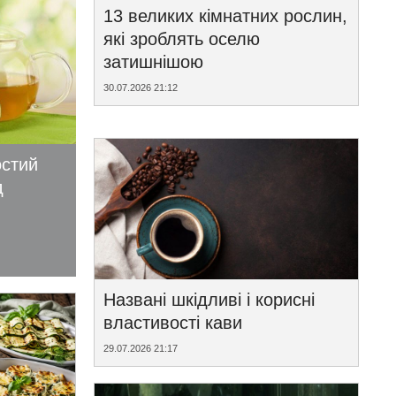
13 великих кімнатних рослин,
які зроблять оселю
затишнішою
30.07.2026 21:12
остий
д
Названі шкідливі і корисні
властивості кави
29.07.2026 21:17