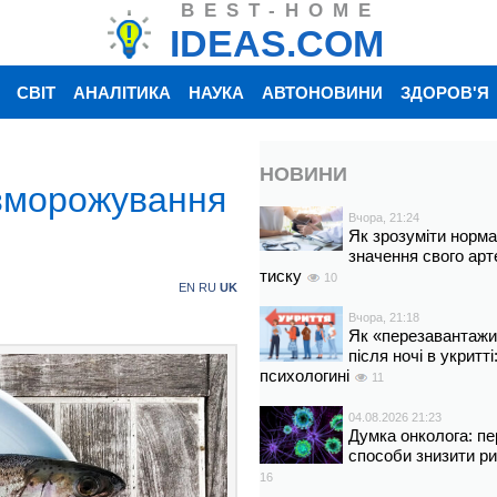
BEST-HOME
IDEAS.COM
СВІТ
АНАЛІТИКА
НАУКА
АВТОНОВИНИ
ЗДОРОВ'Я
НОВИНИ
озморожування
Вчора, 21:24
Як зрозуміти норм
значення свого арт
тиску
10
EN
RU
UK
Вчора, 21:18
Як «перезавантажи
після ночі в укритт
психологині
11
04.08.2026 21:23
Думка онколога: пе
способи знизити р
16