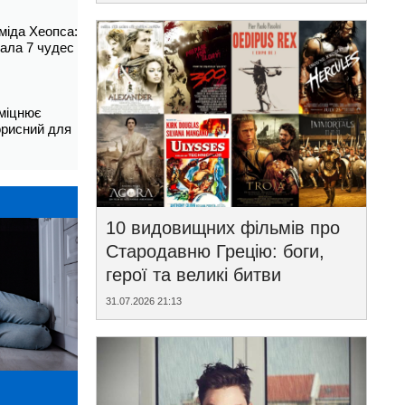
аміда Хеопса:
ала 7 чудес
зміцнює
корисний для
10 видовищних фільмів про
Стародавню Грецію: боги,
герої та великі битви
31.07.2026 21:13