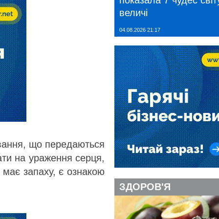
показала 7 чудес світу
величі
04.08.2026 21:17
ювання, що передаються
ати на ураження серця,
е має запаху, є ознакою
ЗДОРОВ'Я