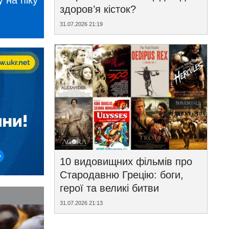
 на піку
здоров’я кісток?
31.07.2026 21:19
10 видовищних фільмів про
Стародавню Грецію: боги,
герої та великі битви
31.07.2026 21:13