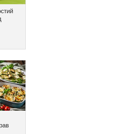
остий
д
трав