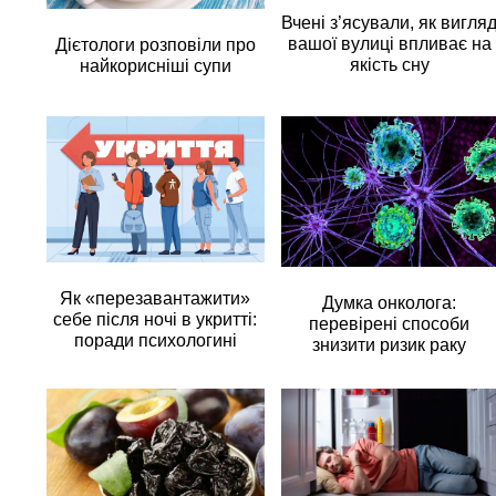
Вчені з’ясували, як вигля
вашої вулиці впливає на
Дієтологи розповіли про
якість сну
найкорисніші супи
Як «перезавантажити»
Думка онколога:
себе після ночі в укритті:
перевірені способи
поради психологині
знизити ризик раку