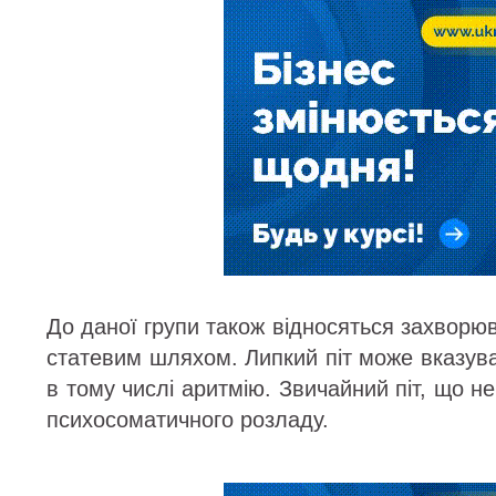
До даної групи також відносяться захвор
статевим шляхом. Липкий піт може вказув
в тому числі аритмію. Звичайний піт, що н
психосоматичного розладу.