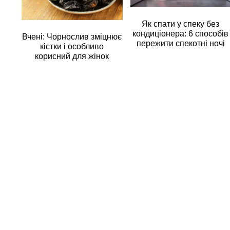
Як спати у спеку без
кондиціонера: 6 способів
Вчені: Чорнослив зміцнює
пережити спекотні ночі
кістки і особливо
корисний для жінок