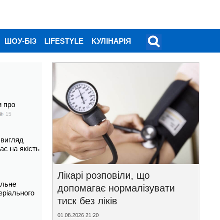
ШОУ-БІЗ
LIFESTYLE
KУЛІНАРІЯ
и про
15
 вигляд
ає на якість
Лікарі розповіли, що
альне
допомагає нормалізувати
еріального
тиск без ліків
01.08.2026 21:20