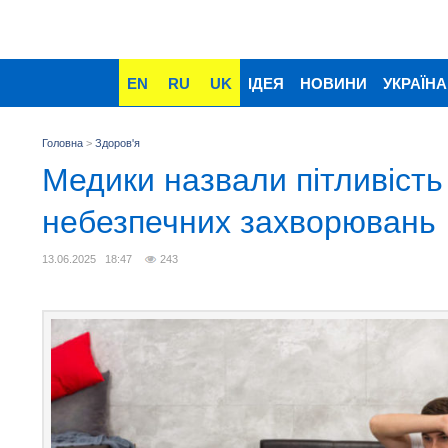
EN
RU
UK
ІДЕЯ
НОВИНИ
УКРАЇНА
Головна
>
Здоров'я
Медики назвали пітливість
небезпечних захворювань
13.06.2025 18:47
243