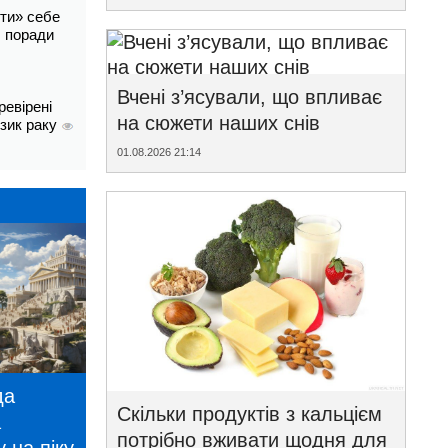
ти» себе
і: поради
Вчені з’ясували, що впливає
ревірені
на сюжети наших снів
изик раку
01.08.2026 21:14
да
Скільки продуктів з кальцієм
а
потрібно вживати щодня для