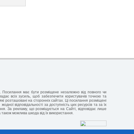
ня. Посилання має бути розміщене незалежно від повного чи
кладає всіх зусиль, щоб забезпечити користувачів точною та
які розташовані на сторонніх сайтах. Ці посилання розміщені
жодної відповідальності за доступність цих ресурсів та за їх
ання. За рекламу, що розміщується на Сайті, відповідає лише
а також можлива шкода від їх використання.