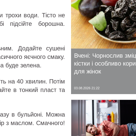
 трохи води. Тісто не
і підсійте борошна.
ним. Додайте сушені
Вчені: Чорнослив змі
асичного яєчного смаку.
кістки і особливо кор
а буде зелена.
для жінок
ть на 40 хвилин. Потім
03.08.2026 21:22
йте в тонкий пласт та
разу в бульйоні. Можна
ір з маслом. Смачного!