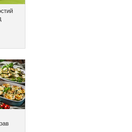
остий
д
трав