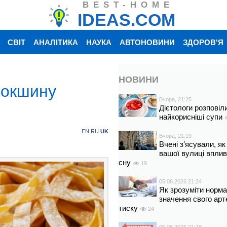
BEST-HOME
IDEAS.COM
СВІТ
АНАЛІТИКА
НАУКА
АВТОНОВИНИ
ЗДОРОВ'Я
НОВИНИ
локшину
Вчора, 21:25
Дієтологи розповіл
найкорисніші супи
EN
RU
UK
Вчора, 21:19
Вчені з’ясували, як
вашої вулиці вплив
сну
19
05.08.2026 21:24
Як зрозуміти норм
значення свого арт
тиску
24