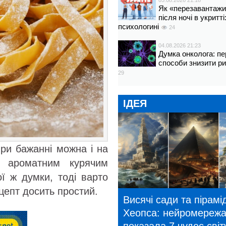
05.08.2026 21:18
Як «перезавантажи
після ночі в укритт
психологині
24
04.08.2026 21:23
Думка онколога: пе
способи знизити р
29
ІДЕЯ
ри бажанні можна і на
З ароматним курячим
ї ж думки, тоді варто
ецепт досить простий.
Висячі сади та пірамі
Хеопса: нейромереж