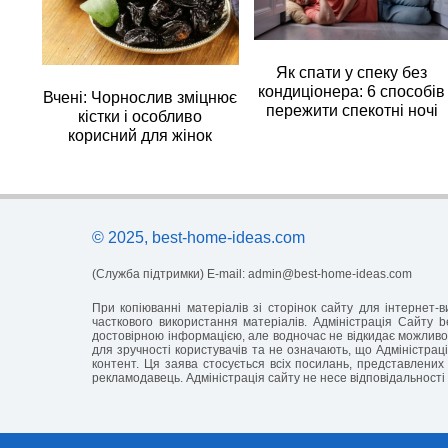
Як спати у спеку без
кондиціонера: 6 способів
Вчені: Чорнослив зміцнює
пережити спекотні ночі
кістки і особливо
корисний для жінок
© 2025, best-home-ideas.com
(Служба підтримки) E-mail:
admin@best-home-ideas.com
При копіюванні матеріалів зі сторінок сайту для інтернет
часткового використання матеріалів. Адміністрація Сайту b
достовірною інформацією, але водночас не відкидає можливос
для зручності користувачів та не означають, що Адміністраці
контент. Ця заява стосується всіх посилань, представлених 
рекламодавець. Адміністрація сайту не несе відповідальності 