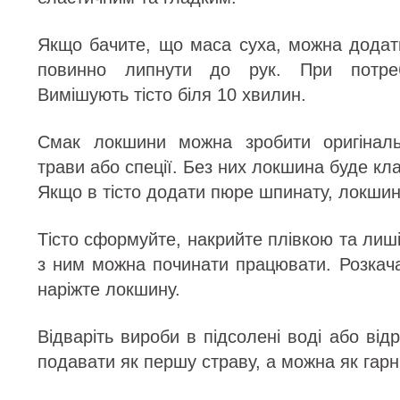
Якщо бачите, що маса суха, можна додати
повинно липнути до рук. При потреб
Вимішують тісто біля 10 хвилин.
Смак локшини можна зробити оригіналь
трави або спеції. Без них локшина буде кл
Якщо в тісто додати пюре шпинату, локшин
Тісто сформуйте, накрийте плівкою та лиші
з ним можна починати працювати. Розкача
наріжте локшину.
Відваріть вироби в підсолені воді або від
подавати як першу страву, а можна як гарн