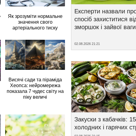
Експерти назвали пр
д
Як зрозуміти нормальне
спосіб захиститися ві
значення свого
зморшок і зайвої ваги
артеріального тиску
02.08.2026 21:21
Висячі сади та піраміда
Хеопса: нейромережа
показала 7 чудес світу на
піку величі
Закуски з кабачків: 15
холодних і гарячих с
02.08.2026 21:15