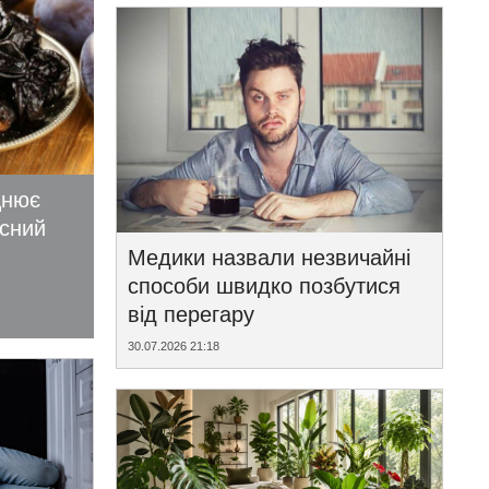
цнює
исний
Медики назвали незвичайні
способи швидко позбутися
від перегару
30.07.2026 21:18