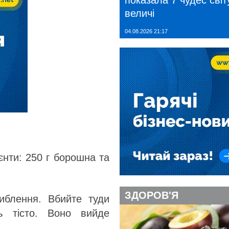
показала 7 чудес світу
величі
04.08.2026 21:17
єнти: 250 г борошна та
ЗДОРОВ'Я
либлення. Вбийте туди
ь тісто. Воно вийде