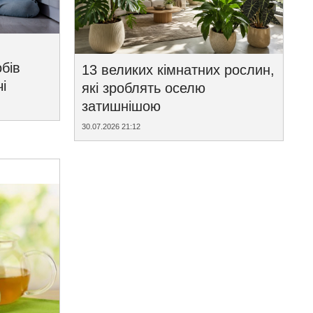
бів
13 великих кімнатних рослин,
і
які зроблять оселю
затишнішою
30.07.2026 21:12