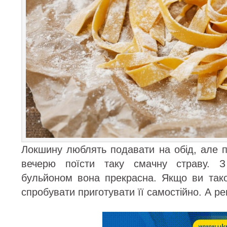
Локшину люблять подавати на обід, але п
вечерю поїсти таку смачну страву. 
бульйоном вона прекрасна. Якщо ви тако
спробувати приготувати її самостійно. А р