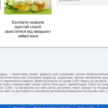
Експерти назвали
простий спосіб
захиститися від зморшок і
зайвої ваги
-видань – обов'язкове пряме, відкрите для пошукових систем гіперпосилан
est-home-ideas.com (Головний редактор, редактори, автори матеріалів) до
ті виникнення помилок. Деякі посилання на цьому Сайті ведуть до ресурсів, 
я Сайту схвалює вміст інших сайтів. Крім цього, Адміністрація Сайту не несе 
на Сайті, та матеріалів усіх веб-сайтів, доступних через банери та посил
за зміст та достовірність рекламних матеріалів розміщених на нашому сайті, 