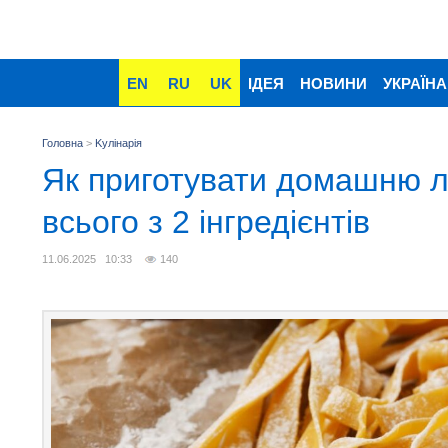
EN
RU
UK
ІДЕЯ
НОВИНИ
УКРАЇНА
Головна
>
Kулінарія
Як приготувати домашню 
всього з 2 інгредієнтів
11.06.2025 10:33
140