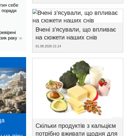
ти» себе
і: поради
Вчені з’ясували, що впливає
ревірені
на сюжети наших снів
изик раку
01.08.2026 21:14
да
Скільки продуктів з кальцієм
а
потрібно вживати щодня для