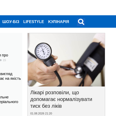
ШОУ-БІЗ
LIFESTYLE
KУЛІНАРІЯ
и про
15
 вигляд
ає на якість
Лікарі розповіли, що
альне
допомагає нормалізувати
еріального
тиск без ліків
01.08.2026 21:20