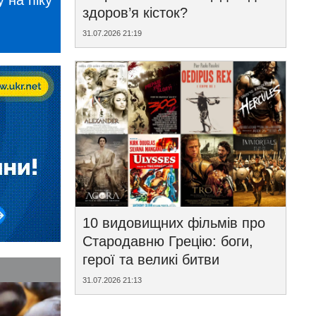
 на піку
здоров’я кісток?
31.07.2026 21:19
10 видовищних фільмів про
Стародавню Грецію: боги,
герої та великі битви
31.07.2026 21:13