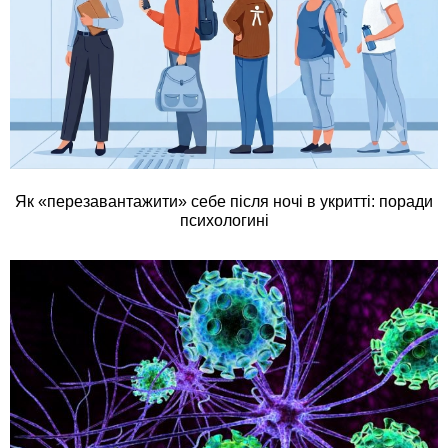
Як «перезавантажити» себе після ночі в укритті: поради
психологині