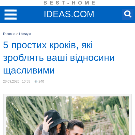
BEST-HOME
IDEAS.COM
Головна
>
Lifestyle
5 простих кроків, які
зроблять ваші відносини
щасливими
28.09.2025 13:35
240