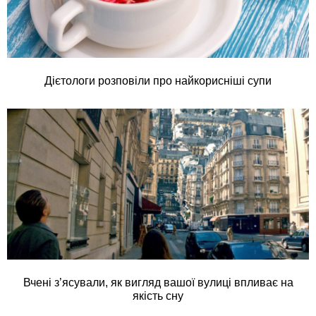
Дієтологи розповіли про найкорисніші супи
Вчені з’ясували, як вигляд вашої вулиці впливає на
якість сну