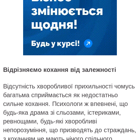
Відрізняємо кохання від залежності
Відсутність хворобливої прихильності чомусь
багатьма сприймається як недостатньо
сильне кохання. Психологи ж впевнені, що
будь-яка драма зі сльозами, істериками,
ревнощами, будь-які хворобливі
непорозуміння, що призводять до страждань,
з коханням не мають нічого спільного.