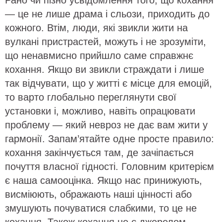
Рано чи пізно усвідомлення того, що кохання
— це не лише драма і сльози, приходить до
кожного. Втім, люди, які звикли жити на
вулкані пристрастей, можуть і не зрозуміти,
що ненавмисно прийшло саме справжнє
кохання. Якщо ви звикли страждати і лише
так відчувати, що у житті є місце для емоцій,
то варто глобально переглянути свої
установки і, можливо, навіть опрацювати
проблему — який невроз не дає вам жити у
гармонії. Запам’ятайте одне просте правило:
кохання закінчується там, де зачіпається
почуття власної гідності. Головним критерієм
є наша самооцінка. Якщо нас принижують,
висміюють, ображають наші цінності або
змушують почуватися слабкими, то це не