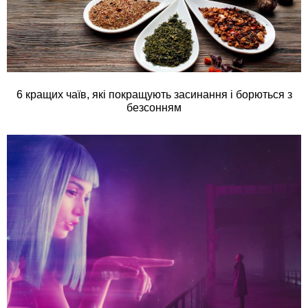
6 кращих чаїв, які покращують засинання і борються з
безсонням