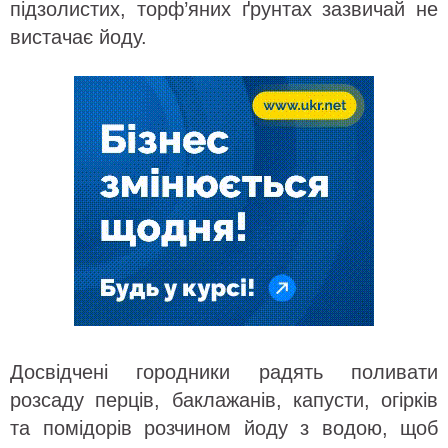
підзолистих, торф’яних ґрунтах зазвичай не
вистачає йоду.
Досвідчені городники радять поливати
розсаду перців, баклажанів, капусти, огірків
та помідорів розчином йоду з водою, щоб