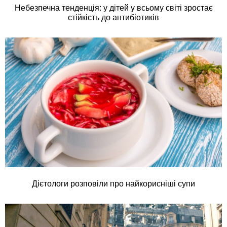
Небезпечна тенденція: у дітей у всьому світі зростає
стійкість до антибіотиків
Дієтологи розповіли про найкорисніші супи