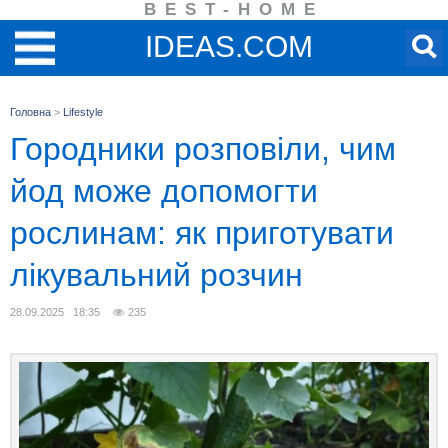
BEST-HOME
IDEAS.COM
Головна
>
Lifestyle
Городники розповіли, чим
йод може допомогти
рослинам: як приготувати
лікувальний розчин
28.09.2025 18:35
235