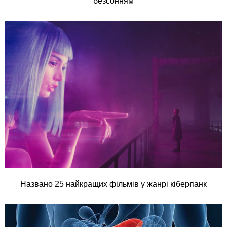
безсонням
Названо 25 найкращих фільмів у жанрі кіберпанк