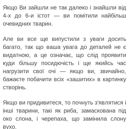
Якщо Ви зайшли не так далеко і знайшли від
4-х до 6-и істот — ви помітили найбільш
очевидних тварин.
Але ви все ще випустили з уваги досить
багато, так що ваша увага до деталей не є
видатною, а це означає, що слід проявити
куди більшу посидючість і ще якийсь час
нагрузити свої очі — якщо ви, звичайно,
бажаєте побачити всіх «зашитих» в картинку
створінь.
Якщо ви придивитеся, то почнуть з’являтися і
інші тварини, такі як риба, замаскована під
око слона, і черепаха, що замінила слону
вухо.