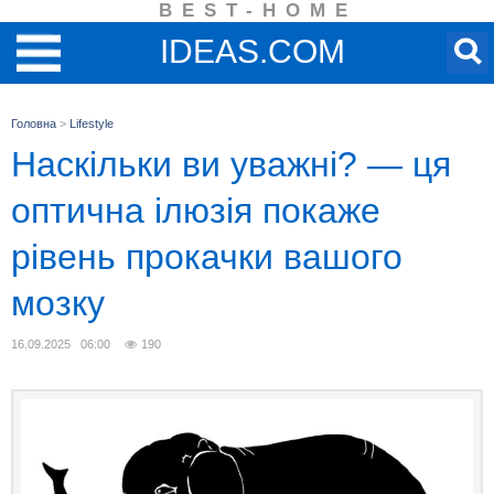
BEST-HOME
IDEAS.COM
Головна
>
Lifestyle
Наскільки ви уважні? — ця
оптична ілюзія покаже
рівень прокачки вашого
мозку
16.09.2025 06:00
190