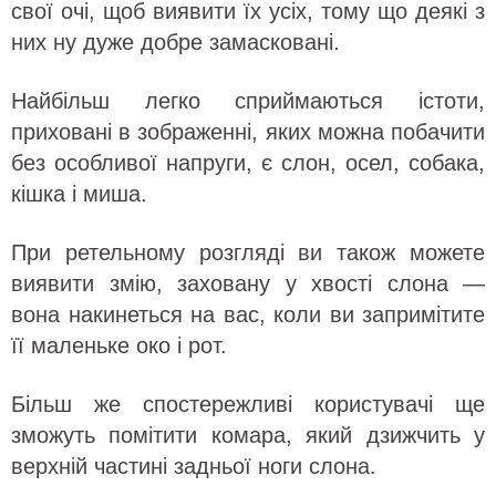
свої очі, щоб виявити їх усіх, тому що деякі з
них ну дуже добре замасковані.
Найбільш легко сприймаються істоти,
приховані в зображенні, яких можна побачити
без особливої напруги, є слон, осел, собака,
кішка і миша.
При ретельному розгляді ви також можете
виявити змію, заховану у хвості слона —
вона накинеться на вас, коли ви запримітите
її маленьке око і рот.
Більш же спостережливі користувачі ще
зможуть помітити комара, який дзижчить у
верхній частині задньої ноги слона.