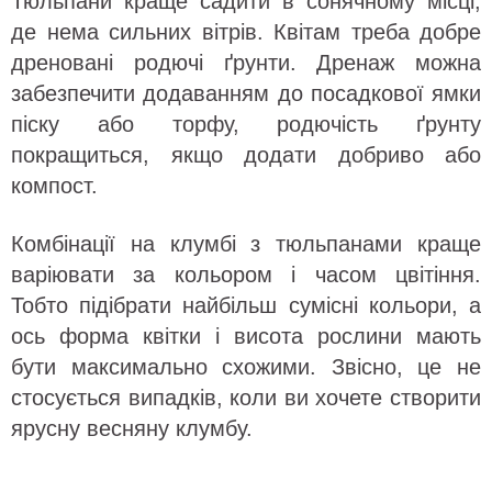
Тюльпани краще садити в сонячному місці,
де нема сильних вітрів. Квітам треба добре
дреновані родючі ґрунти. Дренаж можна
забезпечити додаванням до посадкової ямки
піску або торфу, родючість ґрунту
покращиться, якщо додати добриво або
компост.
Комбінації на клумбі з тюльпанами краще
варіювати за кольором і часом цвітіння.
Тобто підібрати найбільш сумісні кольори, а
ось форма квітки і висота рослини мають
бути максимально схожими. Звісно, це не
стосується випадків, коли ви хочете створити
ярусну весняну клумбу.