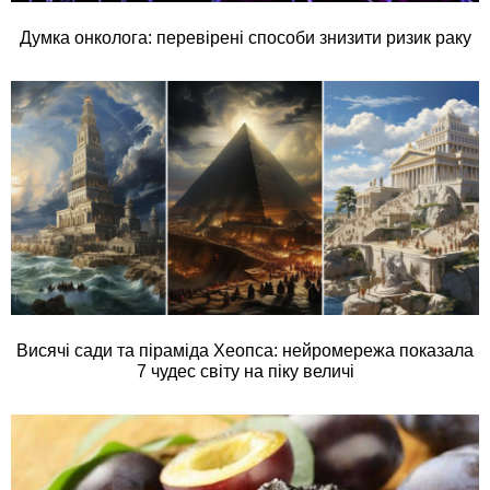
Думка онколога: перевірені способи знизити ризик раку
Висячі сади та піраміда Хеопса: нейромережа показала
7 чудес світу на піку величі