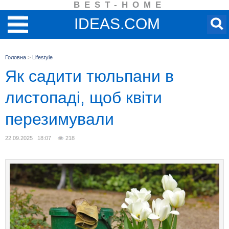
BEST-HOME
IDEAS.COM
Головна
>
Lifestyle
Як садити тюльпани в
листопаді, щоб квіти
перезимували
22.09.2025 18:07
218