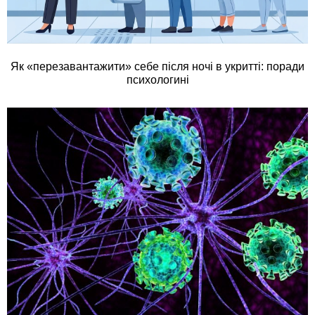
Як «перезавантажити» себе після ночі в укритті: поради
психологині